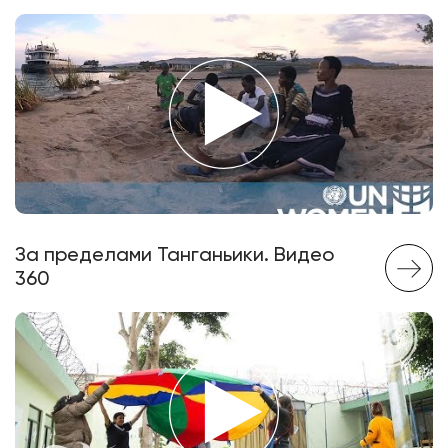
За пределами Танганьики. Видео
360