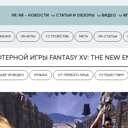
VR/AR - НОВОСТИ
СТАТЬИ И ОБЗОРЫ
ВИДЕО
И
ЖЕНИЯ
VR-ИГРЫ
УСТРОЙСТВА
META
VR-СТАТЬИ
РНОЙ ИГРЫ FANTASY XV: THE NEW EM
ШЕЕ VR ВИДЕО
МУЗЫКА
ОТ ПЕРВОГО ЛИЦА
ПУТЕШЕСТВИЯ