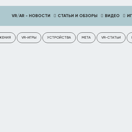
VR/AR - НОВОСТИ
СТАТЬИ И ОБЗОРЫ
ВИДЕО
И
ЖЕНИЯ
VR-ИГРЫ
УСТРОЙСТВА
META
VR-СТАТЬИ