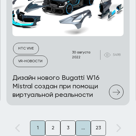
HTC VIVE
30 августа
5498
2022
VR-НОВОСТИ
Дизайн нового Bugatti W16
Mistral создан при помощи
виртуальной реальности
1
2
3
...
23