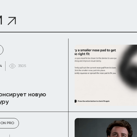
М
24
3505
онсирует новую
уру
SION PRO