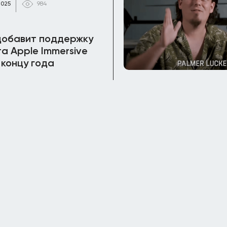
2025
984
добавит поддержку
а Apple Immersive
 концу года