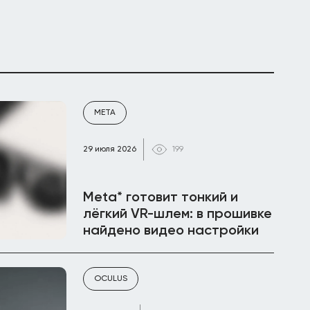
META
29 июля 2026
199
Meta* готовит тонкий и
лёгкий VR-шлем: в прошивке
найдено видео настройки
OCULUS