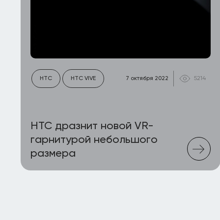
HTC
HTC VIVE
7 октября 2022
5214
HTC дразнит новой VR-
гарнитурой небольшого
размера