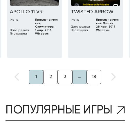
APOLLO 11 VR
TWISTED ARROW
Жанр
Приключенчес
Жанр
Приключенчес
кие,
кие, Экшен
Симуляторы
Дата релиза
28 мар. 2017
Дата релиза
1 апр. 2016
Платформа
Windows
Платформа
Windows
1
2
3
...
18
ПОПУЛЯРНЫЕ ИГРЫ