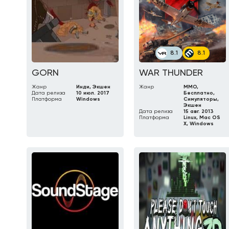
8.1
8.1
GORN
WAR THUNDER
Жанр
Инди, Экшен
Жанр
MMO,
Дата релиза
10 июл. 2017
Бесплатно,
Платформа
Windows
Симуляторы,
Экшен
Дата релиза
15 авг. 2013
Платформа
Linux, Mac OS
X, Windows