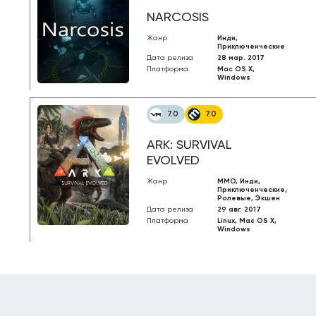
NARCOSIS
Жанр
Инди,
Приключенческие
Дата релиза
28 мар. 2017
Платформа
Mac OS X,
Windows
7.0
7.0
ARK: SURVIVAL
EVOLVED
Жанр
MMO, Инди,
Приключенческие,
Ролевые, Экшен
Дата релиза
29 авг. 2017
Платформа
Linux, Mac OS X,
Windows