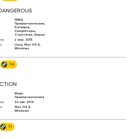
 DANGEROUS
MMO,
Приключенческие,
Ролевые,
Симуляторы,
Стратегии, Экшен
иза
2 апр. 2015
а
Linux, Mac OS X,
Windows
7.6
CTION
Инди,
Приключенческие
иза
24 авг. 2016
а
Mac OS X,
Windows
7.1