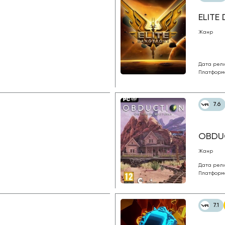
ELITE
Жанр
Дата рел
Платформ
7.6
OBDU
Жанр
Дата рел
Платформ
7.1