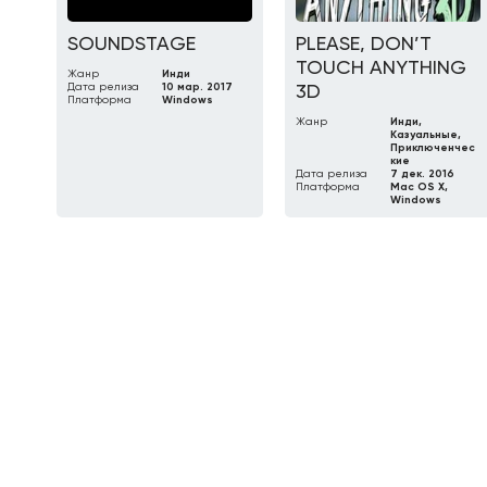
SOUNDSTAGE
PLEASE, DON’T
TOUCH ANYTHING
Жанр
Инди
Дата релиза
10 мар. 2017
3D
Платформа
Windows
Жанр
Инди,
Казуальные,
Приключенчес
кие
Дата релиза
7 дек. 2016
Платформа
Mac OS X,
Windows