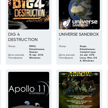
DIG 4
UNIVERSE SANDBOX
DESTRUCTION
²
Жанр
MMO,
Жанр
Инди,
Казуальные,
Казуальные,
Экшен
Симуляторы
Дата релиза
15 авг. 2016
Дата релиза
24 авг. 2015
Платформа
Windows
Платформа
Linux, Mac OS
X, Windows