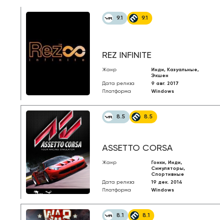
9.1
9.1
REZ INFINITE
Жанр
Инди, Казуальные,
Экшен
Дата релиза
9 авг. 2017
Платформа
Windows
8.5
8.5
ASSETTO CORSA
Жанр
Гонки, Инди,
Симуляторы,
Спортивные
Дата релиза
19 дек. 2014
Платформа
Windows
8.1
8.1