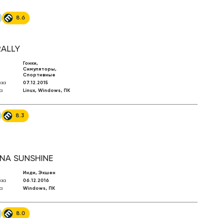
8.6
RALLY
Гонки,
Симуляторы,
Спортивные
иза
07.12.2015
а
Linux, Windows, ПК
8.3
NA SUNSHINE
Инди, Экшен
иза
06.12.2016
а
Windows, ПК
8.0