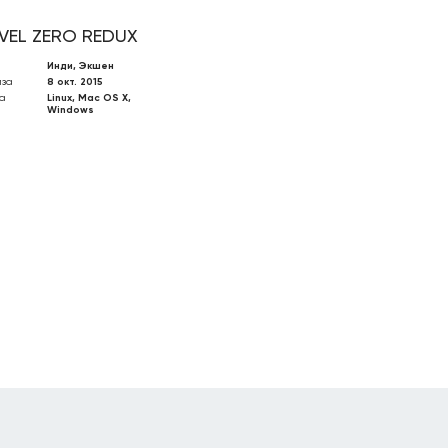
VEL ZERO REDUX
Инди, Экшен
иза
8 окт. 2015
а
Linux, Mac OS X,
Windows