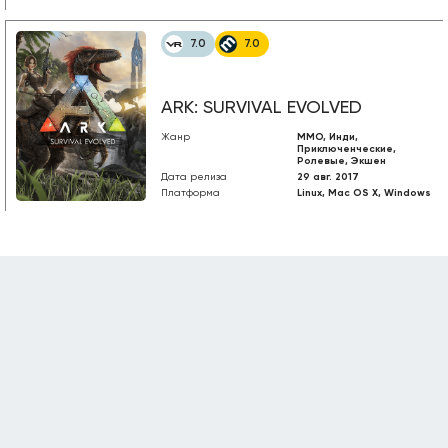
7.0
7.0
ARK: SURVIVAL EVOLVED
Жанр
MMO, Инди,
Приключенческие,
Ролевые, Экшен
Дата релиза
29 авг. 2017
Платформа
Linux, Mac OS X, Windows