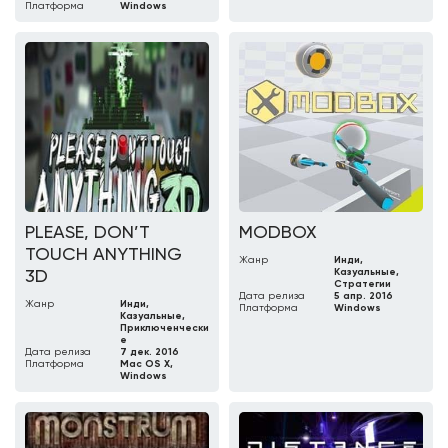
Платформа
Windows
PLEASE, DON’T
MODBOX
TOUCH ANYTHING
Жанр
Инди,
Казуальные,
3D
Стратегии
Дата релиза
5 апр. 2016
Жанр
Инди,
Платформа
Windows
Казуальные,
Приключенчески
е
Дата релиза
7 дек. 2016
Платформа
Mac OS X,
Windows