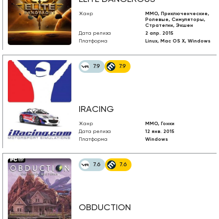
Жанр
MMO, Приключенческие,
Ролевые, Симуляторы,
Стратегии, Экшен
Дата релиза
2 апр. 2015
Платформа
Linux, Mac OS X, Windows
7.9
7.9
IRACING
Жанр
MMO, Гонки
Дата релиза
12 янв. 2015
Платформа
Windows
7.6
7.6
OBDUCTION