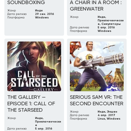
SOUNDBOXING
A CHAIR IN A ROOM :
GREENWATER
Жанр
Инди
Дата релиза
29 сен. 2016
Жанр
Инди,
Платформа
Windows
Приключенчески
е, Симуляторы
Дата релиза
5 апр. 2016
Платформа
Windows
THE GALLERY —
SERIOUS SAM VR: THE
EPISODE 1: CALL OF
SECOND ENCOUNTER
THE STARSEED
Жанр
Инди, Экшен
Дата релиза
4 апр. 2017
Жанр
Инди,
Платформа
Linux, Windows
Приключенчески
е
Дата релиза
5 апр. 2016