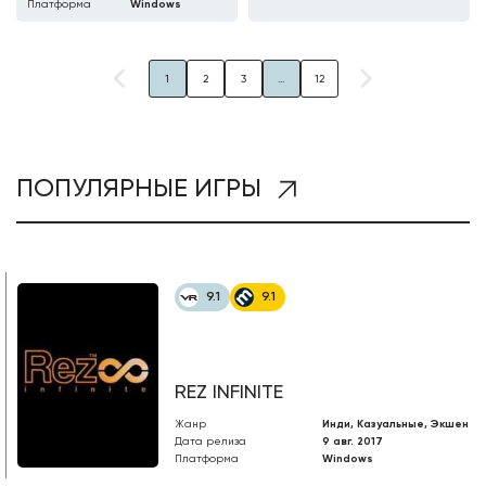
Платформа
Windows
1
2
3
...
12
ПОПУЛЯРНЫЕ ИГРЫ
9.1
9.1
REZ INFINITE
Жанр
Инди, Казуальные, Экшен
Дата релиза
9 авг. 2017
Платформа
Windows