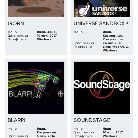
GORN
UNIVERSE SANDBOX ²
Жанр
Инди, Экшен
Жанр
Инди,
Дата релиза
10 июл. 2017
Казуальные,
Платформа
Windows
Симуляторы
Дата релиза
24 авг. 2015
Платформа
Linux, Mac OS X,
Windows
BLARP!
SOUNDSTAGE
Жанр
Инди,
Жанр
Инди
Казуальные
Дата релиза
10 мар. 2017
Дата релиза
5 апр. 2016
Платформа
Windows