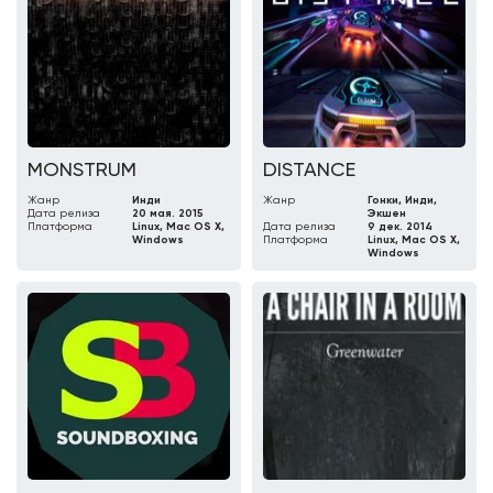
MONSTRUM
DISTANCE
Жанр
Инди
Жанр
Гонки, Инди,
Дата релиза
20 мая. 2015
Экшен
Платформа
Linux, Mac OS X,
Дата релиза
9 дек. 2014
Windows
Платформа
Linux, Mac OS X,
Windows