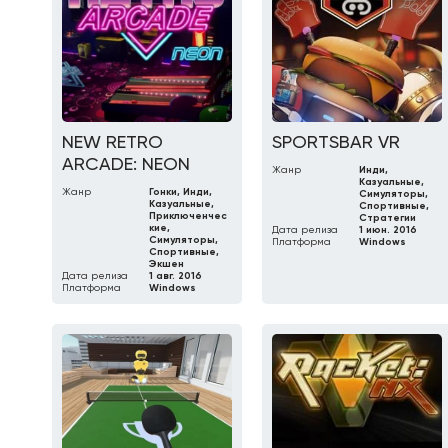
NEW RETRO
SPORTSBAR VR
ARCADE: NEON
Жанр
Инди,
Казуальные,
Жанр
Гонки, Инди,
Симуляторы,
Казуальные,
Спортивные,
Приключенчес
Стратегии
кие,
Дата релиза
1 июн. 2016
Симуляторы,
Платформа
Windows
Спортивные,
Экшен
Дата релиза
1 авг. 2016
Платформа
Windows