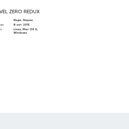
VEL ZERO REDUX
Инди, Экшен
иза
8 окт. 2015
а
Linux, Mac OS X,
Windows