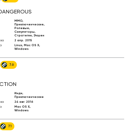
 DANGEROUS
MMO,
Приключенческие,
Ролевые,
Симуляторы,
Стратегии, Экшен
иза
2 апр. 2015
а
Linux, Mac OS X,
Windows
7.6
CTION
Инди,
Приключенческие
иза
24 авг. 2016
а
Mac OS X,
Windows
7.1