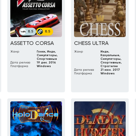
8.5
8.5
ASSETTO CORSA
CHESS ULTRA
Жанр
Гонки, Инди,
Жанр
Инди,
Симуляторы,
Казуальные,
Спортивные
Симуляторы,
Дата релиза
19 дек. 2014
Спортивные,
Платформа
Windows
Стратегии
Дата релиза
21 июн. 2017
Платформа
Windows