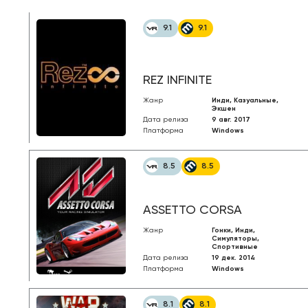
9.1
9.1
REZ INFINITE
Жанр
Инди, Казуальные,
Экшен
Дата релиза
9 авг. 2017
Платформа
Windows
8.5
8.5
ASSETTO CORSA
Жанр
Гонки, Инди,
Симуляторы,
Спортивные
Дата релиза
19 дек. 2014
Платформа
Windows
8.1
8.1