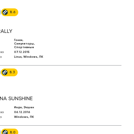
8.6
RALLY
Гонки,
Симуляторы,
Спортивные
иза
07.12.2015
а
Linux, Windows, ПК
8.3
NA SUNSHINE
Инди, Экшен
иза
06.12.2016
а
Windows, ПК
8.0