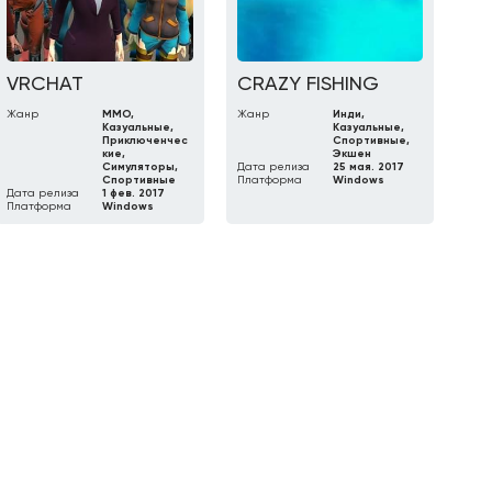
VRCHAT
CRAZY FISHING
Жанр
MMO,
Жанр
Инди,
Казуальные,
Казуальные,
Приключенчес
Спортивные,
кие,
Экшен
Симуляторы,
Дата релиза
25 мая. 2017
Спортивные
Платформа
Windows
Дата релиза
1 фев. 2017
Платформа
Windows