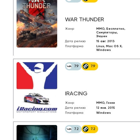
WAR THUNDER
Жанр
MMO, Бесплатно,
Симуляторы,
Экшен
Дата релиза
15 авг. 2013
Платформа
Linux, Mac OS X,
Windows
7.9
7.9
IRACING
Жанр
MMO, Гонки
Дата релиза
12 янв. 2015
Платформа
Windows
7.2
7.2