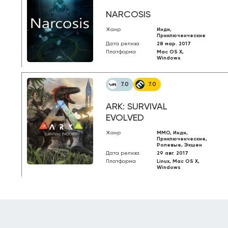
NARCOSIS
Жанр
Инди,
Приключенческие
Дата релиза
28 мар. 2017
Платформа
Mac OS X,
Windows
7.0
7.0
ARK: SURVIVAL
EVOLVED
Жанр
MMO, Инди,
Приключенческие,
Ролевые, Экшен
Дата релиза
29 авг. 2017
Платформа
Linux, Mac OS X,
Windows