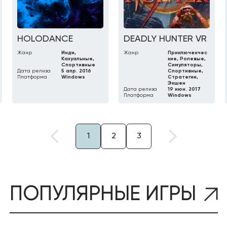
HOLODANCE
DEADLY HUNTER VR
Жанр
Инди,
Жанр
Приключенчес
Казуальные,
кие, Ролевые,
Спортивные
Симуляторы,
Дата релиза
5 апр. 2016
Спортивные,
Платформа
Windows
Стратегии,
Экшен
Дата релиза
19 июн. 2017
Платформа
Windows
1
2
3
ПОПУЛЯРНЫЕ ИГРЫ