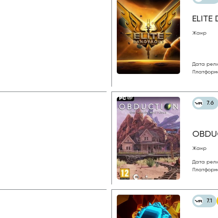
ELITE
Жанр
Дата рел
Платформ
7.6
OBDU
Жанр
Дата рел
Платформ
7.1