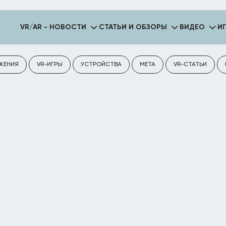
VR/AR - НОВОСТИ
СТАТЬИ И ОБЗОРЫ
ВИДЕО
И
ЖЕНИЯ
VR-ИГРЫ
УСТРОЙСТВА
META
VR-СТАТЬИ