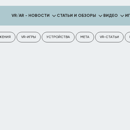
VR/AR - НОВОСТИ
СТАТЬИ И ОБЗОРЫ
ВИДЕО
И
ЖЕНИЯ
VR-ИГРЫ
УСТРОЙСТВА
META
VR-СТАТЬИ