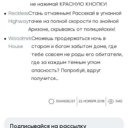
не нажимай КРАСНУЮ КНОПКУ!
Reckless
Стань отчаянным! Рассекай в угнанной
Highway
тачке на полной скорости по знойной
Аризоне, скрываясь от полицейских!
Woodmirk
Сможешь продержаться ночь в
House
старом и богом забытом доме, где
тебе совсем не рады его обитатели,
где за каждым тёмным углом
опасность? Попробуй, вдруг
получится…
EVANGELIST
22 НОЯБРЯ 2018
1492
Подписывайся на рассылку