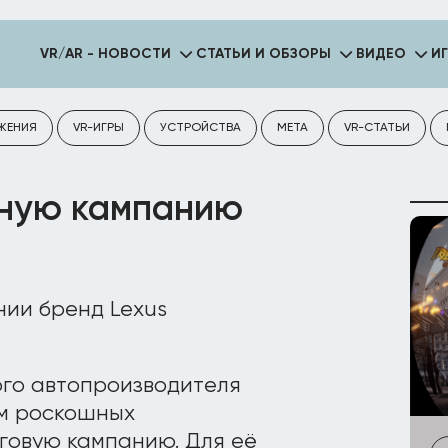
VR/AR - НОВОСТИ
СТАТЬИ И ОБЗОРЫ
ВИДЕО
И
ЖЕНИЯ
VR-ИГРЫ
УСТРОЙСТВА
META
VR-СТАТЬИ
мную кампанию
ии бренд Lexus
ого автопроизводителя
ом роскошных
говую кампанию. Для её