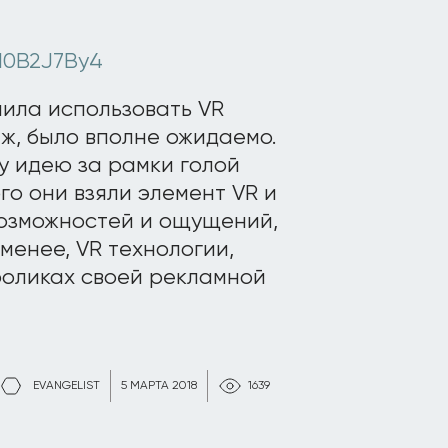
I0B2J7By4
шила использовать VR
ж, было вполне ожидаемо.
у идею за рамки голой
го они взяли элемент VR и
возможностей и ощущений,
менее, VR технологии,
роликах своей рекламной
EVANGELIST
5 МАРТА 2018
1639