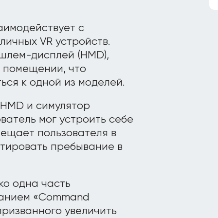
аимодействует с
личных VR устройств.
 шлем-дисплей (HMD),
 помещении, что
ься к одной из моделей.
 HMD и симулятор
ователь мог устроить себе
мещает пользователя в
тировать пребывание в
ько одна часть
ванием «Command
 призванного увеличить