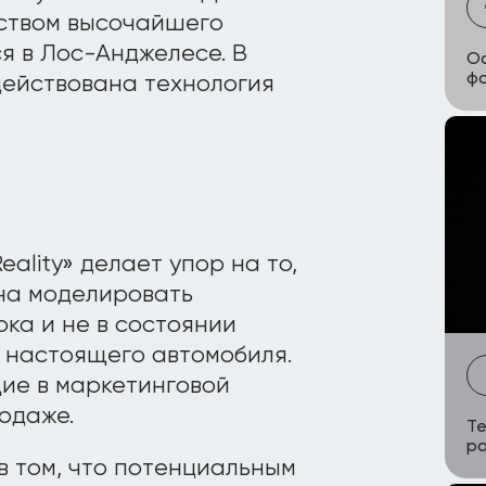
тством высочайшего
я в Лос-Анджелесе. В
Oc
фо
действована технология
eality» делает упор на то,
на моделировать
ока и не в состоянии
 настоящего автомобиля.
ие в маркетинговой
одаже.
Те
ра
в том, что потенциальным