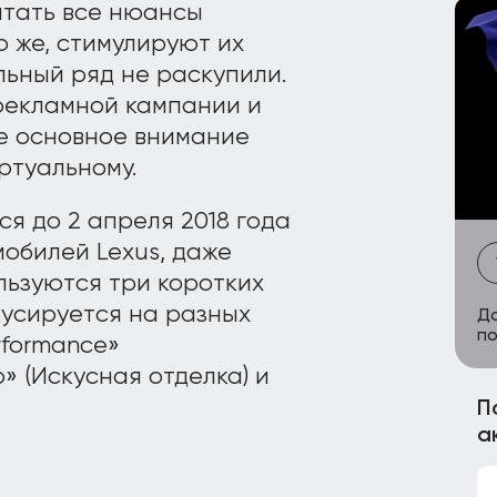
ытать все нюансы
о же, стимулируют их
льный ряд не раскупили.
рекламной кампании и
же основное внимание
ртуальному.
я до 2 апреля 2018 года
мобилей Lexus, даже
льзуются три коротких
кусируется на разных
До
по
rformance»
p» (Искусная отделка) и
П
а