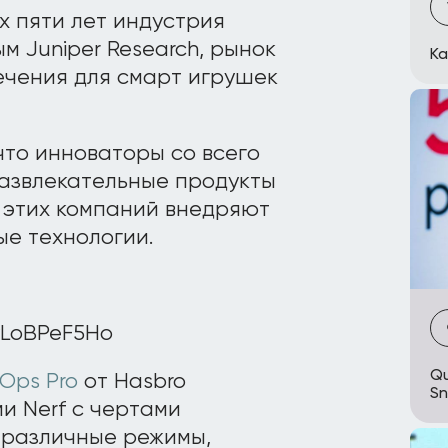
х пяти лет индустрия
м Juniper Research, рынок
Ка
ечения для смарт игрушек
что инноваторы со всего
азвлекательные продукты
 этих компаний внедряют
ые технологии.
yLoBPeF5Ho
Qu
 Ops Pro
от Hasbro
Sn
и Nerf с чертами
к различные режимы,