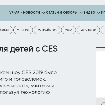
VR/AR - НОВОСТИ
СТАТЬИ И ОБЗОРЫ
ВИДЕО
И
ЖЕНИЯ
VR-ИГРЫ
УСТРОЙСТВА
META
VR-СТАТЬИ
ля детей с CES
ком шоу CES 2019 было
игр и головоломок,
лям играть, учиться и
спользуя технологию