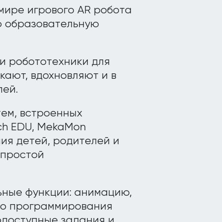
 мире игрового AR робота
ю образовательную
ии робототехники для
кают, вдохновляют и в
лей.
ем, встроенных
ch EDU, MekaMon
ия детей, родителей и
 простой
ьные функции: анимацию,
го программирования
одоступные задания и