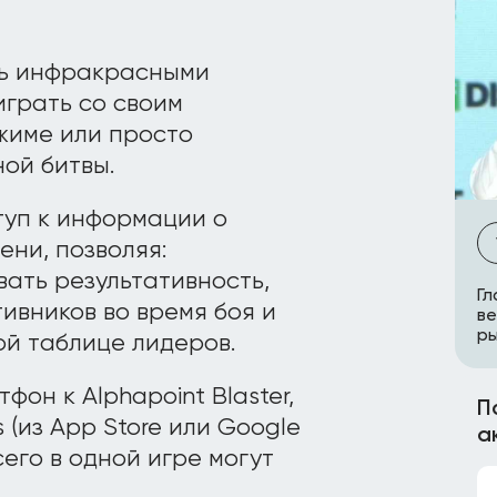
ять инфракрасными
играть со своим
жиме или просто
ной битвы.
туп к информации о
ни, позволяя:
ать результативность,
Гл
ивников во время боя и
ве
р
ой таблице лидеров.
он к Alphapoint Blaster,
П
 (из App Store или Google
а
сего в одной игре могут