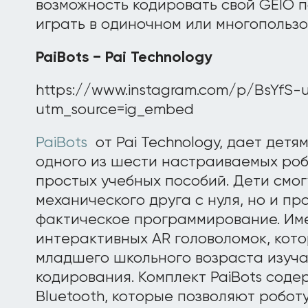
возможность кодировать свой GEIO п
играть в одиночном или многопольз
PaiBots
−
Pai
Technology
https://www.instagram.com/p/BsYfS-
utm_source=ig_embed
PaiBots
от Pai Technology, дает детя
одного из шести настраиваемых роб
простых учебных пособий. Дети смог
механического друга с нуля, но и пр
фактическое программирование. Име
интерактивных AR головоломок, кот
младшего школьного возраста изуча
кодирования. Комплект PaiBots соде
Bluetooth, которые позволяют роботу