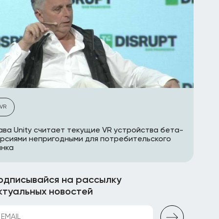
VR
ава Unity считает текущие VR устройства бета-
рсиями непригодными для потребительского
ынка
одписывайся на рассылку
ктуальных новостей