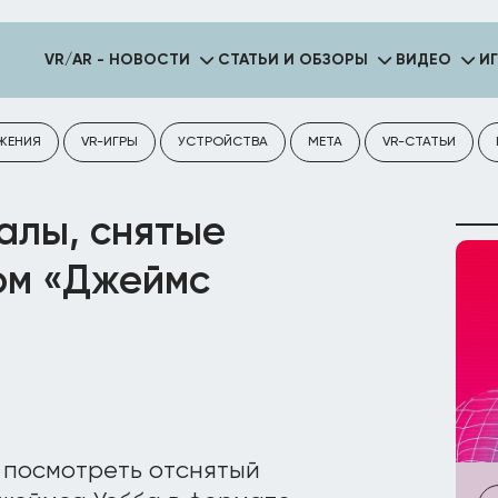
VR/AR - НОВОСТИ
СТАТЬИ И ОБЗОРЫ
ВИДЕО
И
ЖЕНИЯ
VR-ИГРЫ
УСТРОЙСТВА
META
VR-СТАТЬИ
алы, снятые
ом «Джеймс
 посмотреть отснятый