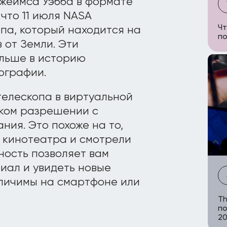
жеймса Уэбба в формате
что 11 июля NASA
Чт
па, который находится на
по
 от Земли. Эти
альше в историю
ографии.
телескопа в виртуальной
оком разрешении с
ия. Это похоже на то,
у кинотеатра и смотрели
ность позволяет вам
иал и увидеть новые
зличимы на смартфоне или
Th
по
20