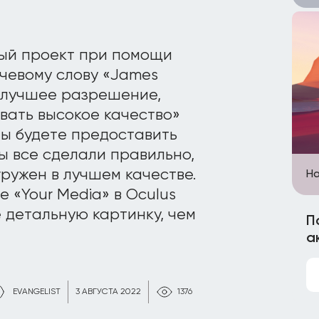
ый проект при помощи
ючевому слову «James
аилучшее разрешение,
вать высокое качество»
ны будете предоставить
ы все сделали правильно,
ружен в лучшем качестве.
На
 «Your Media» в Oculus
е детальную картинку, чем
П
а
EVANGELIST
3 АВГУСТА 2022
1376