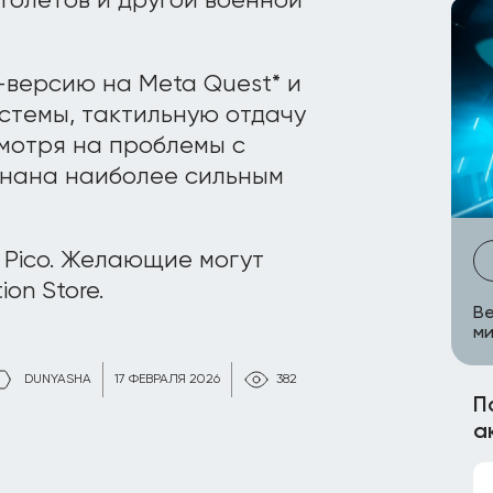
ртолётов и другой военной
-версию на Meta Quest* и
стемы, тактильную отдачу
мотря на проблемы с
изнана наиболее сильным
и Pico. Желающие могут
on Store.
Be
ми
DUNYASHA
17 ФЕВРАЛЯ 2026
382
П
а