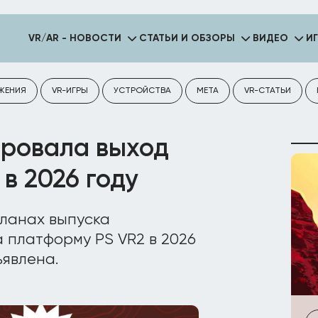
VR/AR - НОВОСТИ
СТАТЬИ И ОБЗОРЫ
ВИДЕО
И
ЖЕНИЯ
VR-ИГРЫ
УСТРОЙСТВА
META
VR-СТАТЬИ
сировала выход
 в 2026 году
планах выпуска
а платформу PS VR2 в 2026
ъявлена.