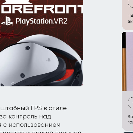
НА
эк
штабный FPS в стиле
 за контроль над
Sa
га
 с использованием