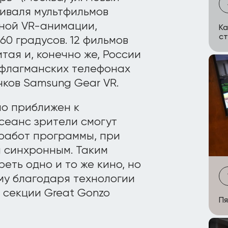
тиваля мультфильмов
ной VR-анимации,
Ка
с
0 градусов. 12 фильмов
тая и, конечно же, России
 флагманских телефонах
чков Samsung Gear VR.
о приближен к
сеанс зрители смогут
 работ программы, при
и синхронным. Таким
реть одно и то же кино, но
му благодаря технологии
секции Great Gonzo
Пя