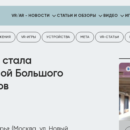
VR/AR - НОВОСТИ
СТАТЬИ И ОБЗОРЫ
ВИДЕО
И
ЖЕНИЯ
VR-ИГРЫ
УСТРОЙСТВА
META
VR-СТАТЬИ
 стала
мой Большого
ов
рь» (Москва, ул. Новый