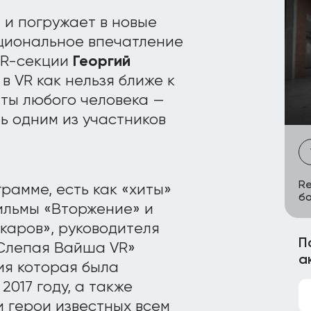
 и погружает в новые
оциональное впечатление
 VR-секции
Георгий
 VR как нельзя ближе к
чты любого человека —
ть одним из участников
Re
рамме, есть как «хиты»
бо
ильмы «Вторжение» и
каров», руководителя
П
«Слепая Вайша VR»
а
ия которая была
017 году, а также
и герои известных всем