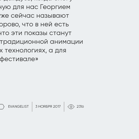
ную для нас Георгием
уже сейчас называют
рово, что в ней есть
что эти показы станут
 традиционной анимации
 технологиях, а для
 фестивале»
EVANGELIST
3 НОЯБРЯ 2017
2316