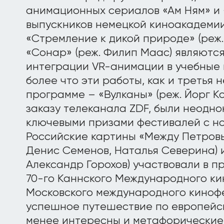
анимационных сериалов «Ам Ням» и 
выпускников немецкой киноакадеми
«Стремление к дикой природе» (реж
«Сонар» (реж. Филип Маас) являютс
интеграции VR-анимации в учебные
более что эти работы, как и третья 
программе – «Вулканы» (реж. Йорг К
заказу телеканала ZDF, были неодн
ключевыми призами фестивалей с но
Российские картины «Между Петровы
Денис Семенов, Наталья Северина) и
Александр Горохов) участвовали в п
70-го Каннского Международного ки
Московского международного киноф
успешное путешествие по европейс
менее интересны и метафорические