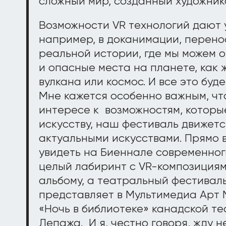
сложный мир, созданный художник
Возможности VR технологий дают 
например, в доканимации, перено
реальной истории, где мы можем о
и опасные места на планете, как
вулкана или космос. И все это буд
Мне кажется особенно важным, что
интересе к возможностям, которы
искусству, наш фестиваль движетс
актуальными искусствами. Прямо в
увидеть на Биеннале современного
целый лабиринт с VR-композициям
альбому, а театральный фестивал
представляет в Мультимедиа Арт 
«Ночь в библиотеке» канадской т
Лепажа. И я, честно говоря, жду н