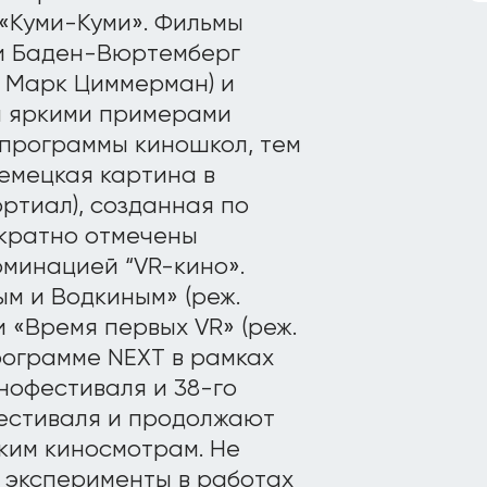
«Куми-Куми». Фильмы
и Баден-Вюртемберг
. Марк Циммерман) и
я яркими примерами
 программы киношкол, тем
немецкая картина в
ортиал), созданная по
ократно отмечены
минацией “VR-кино».
м и Водкиным» (реж.
 «Время первых VR» (реж.
рограмме NEXT в рамках
нофестиваля и 38-го
естиваля и продолжают
ким киносмотрам. Не
 эксперименты в работах