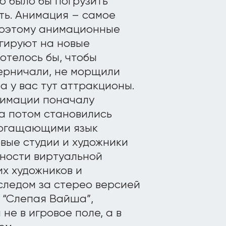
о было бы погрузить
ть. Анимация – самое
поэтому анимационные
агируют на новые
Хотелось бы, чтобы
ерничали, не морщили
 а у вас тут аттракционы.
нимации поначалу
 а потом становились
богащающими язык
вые студии и художники
ности виртуальной
их художников и
следом за стерео версией
 “Слепая Вайша”,
не в игровое поле, а в