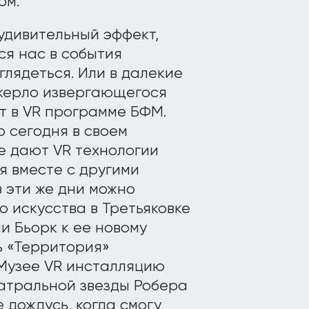
ом.
удивительный эффект,
ся нас в события
глядеться. Или в далекие
 жерло извергающегося
ет в VR программе БФМ.
 сегодня в своем
е дают VR технологии
я вместе с другими
 эти же дни можно
 искусства в Третьяковке
и Бьорк к ее новому
ь «Территория»
Музее VR инсталляцию
еатральной звезды Робера
е дождусь, когда смогу