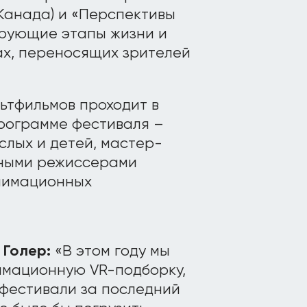
Канада) и «Перспективы
зирующие этапы жизни и
ах, переносящих зрителей
льтфильмов проходит в
 программе фестиваля –
слых и детей, мастер-
тными режиссерами
нимационных
 Голер:
«В этом году мы
имационную VR-подборку,
 фестивали за последний