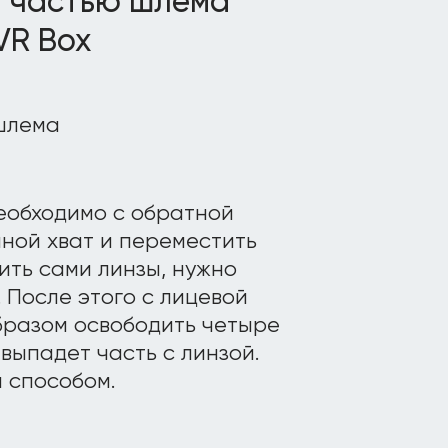
й частью шлема
VR Box
еобходимо с обратной
мной хват и переместить
ить сами линзы, нужно
 После этого с лицевой
бразом освободить четыре
 выпадет часть с линзой.
 способом.