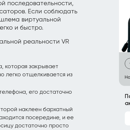
ой последовательности,
саторов. Если соблюдать
 шлема виртуальной
егко и быстро.
уальной реальности VR
а, которая закрывает
о легко отщелкивается из
На
телефона, его достаточно
П
а
оторой наклеен бархатный
аходится посередине, и ее
осицу достаточно просто