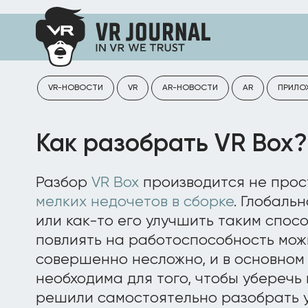
VR-НОВОСТИ
VR
AR-НОВОСТИ
AR
ПРИЛО
Как разобрать VR Box?
Разбор
VR Box
производится не прост
мелких недочетов в сборке
. Глобаль
или как-то его улучшить таким спосо
повлиять на работоспособность можн
совершенно несложно, и в основном
необходима для того, чтобы уберечь
решили самостоятельно разобрать у