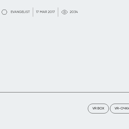
EVANGELIST
17 МАЯ 2017
2034
VR BOX
VR-ОЧК