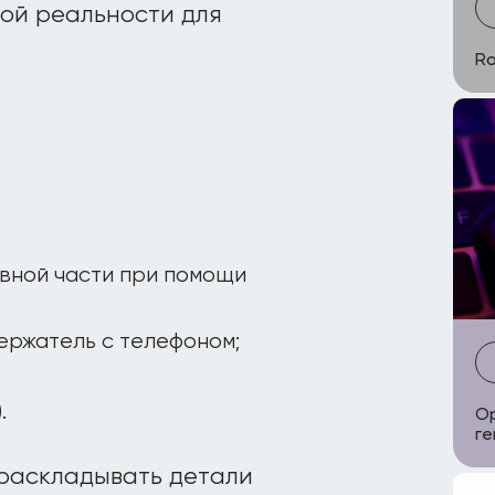
ной реальности для
Ro
овной части при помощи
ержатель с телефоном;
.
Op
ге
 раскладывать детали