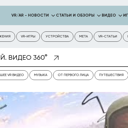
VR/AR - НОВОСТИ
СТАТЬИ И ОБЗОРЫ
ВИДЕО
И
ЖЕНИЯ
VR-ИГРЫ
УСТРОЙСТВА
META
VR-СТАТЬИ
Й. ВИДЕО 360°
ШЕЕ VR ВИДЕО
МУЗЫКА
ОТ ПЕРВОГО ЛИЦА
ПУТЕШЕСТВИЯ