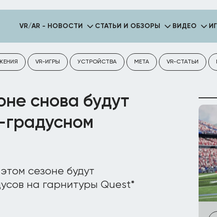
VR/AR - НОВОСТИ
СТАТЬИ И ОБЗОРЫ
ВИДЕО
И
ЖЕНИЯ
VR-ИГРЫ
УСТРОЙСТВА
META
VR-СТАТЬИ
оне снова будут
0-градусном
 этом сезоне будут
усов на гарнитуры Quest*