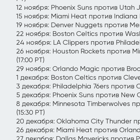
12 ноября: Phoenix Suns против Utah Ja
15 ноября: Miami Heat против Indiana P
19 ноября: Denver Nuggets против Memph
22 ноября: Boston Celtics против Wash
24 ноября: LA Clippers против Philadelp
26 ноября: Houston Rockets против M
(17:00 PT)
29 ноября: Orlando Magic против Brook
1 декабря: Boston Celtics против Cleve
3 декабря: Philadelphia 76ers против C
5 декабря: Phoenix Suns против New Or
8 декабря: Minnesota Timberwolves пр
(15:30 PT)
20 декабря: Oklahoma City Thunder пр
26 декабря: Miami Heat против Orland
27 декабря: Dallas Mavericks против Ph