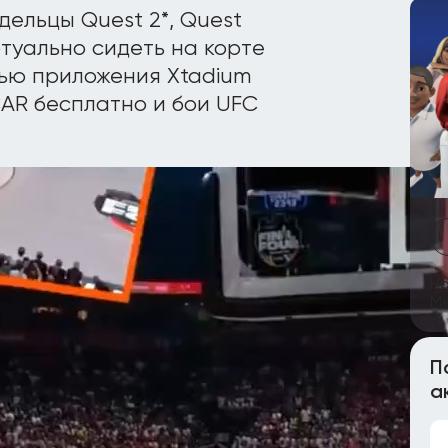
дельцы Quest 2*, Quest
иртуально сидеть на корте
ью приложения Xtadium
CAR бесплатно и бои UFC
Но
Me
П
а