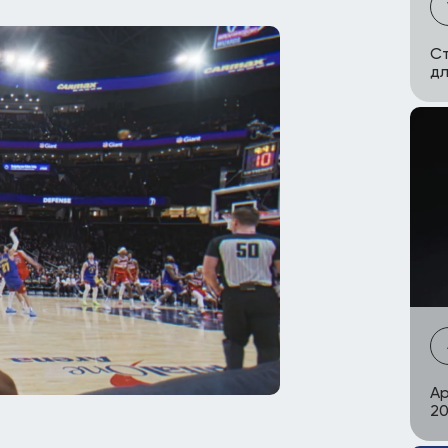
Ст
дл
Ap
20