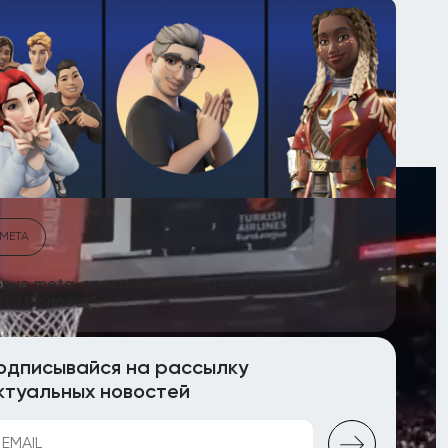
META
вые meta-аватары всего за несколько дней до
ta Connect*
одписывайся на рассылку
ктуальных новостей