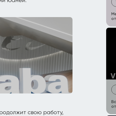
ми юаней.
Me
от
Вс
от
продолжит свою работу,