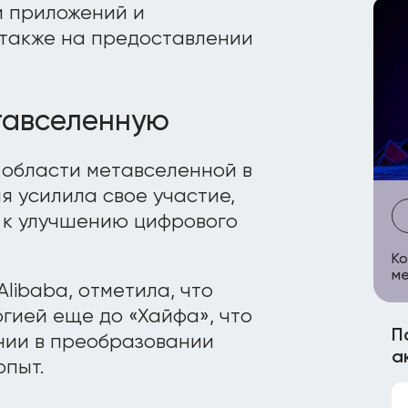
и приложений и
 также на предоставлении
етавселенную
 области метавселенной в
ия усилила свое участие,
 к улучшению цифрового
Ко
ме
libaba, отметила, что
гией еще до «Хайфа», что
П
нии в преобразовании
а
опыт.