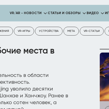
VR/AR - НОВОСТИ
СТАТЬИ И ОБЗОРЫ
ВИДЕО
И
ЖЕНИЯ
VR-ИГРЫ
УСТРОЙСТВА
META
VR-СТАТЬИ
очие места в
ельность в области
ективность.
ing уволило десятки
Шанхае и Ханчжоу. Ранее в
лько сотен человек, а