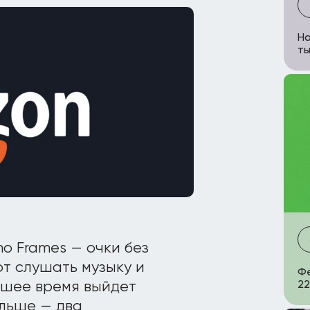
На
ты
o Frames — очки без
т слушать музыку и
Фе
22
йшее время выйдет
альше — два