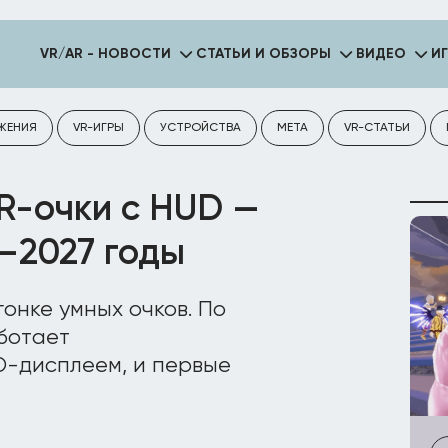
VR/AR - НОВОСТИ
СТАТЬИ И ОБЗОРЫ
ВИДЕО
И
ЖЕНИЯ
VR-ИГРЫ
УСТРОЙСТВА
META
VR-СТАТЬИ
R-очки с HUD —
–2027 годы
онке умных очков. По
аботает
D-дисплеем, и первые