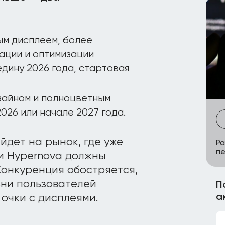
ым дисплеем, более
ации и оптимизации
дину 2026 года, стартовая
зайном и полноцветным
026 или начале 2027 года.
йдет на рынок, где уже
Ра
п
ки Hypernova должны
Конкуренция обостряется,
зни пользователей
П
а
очки с дисплеями.