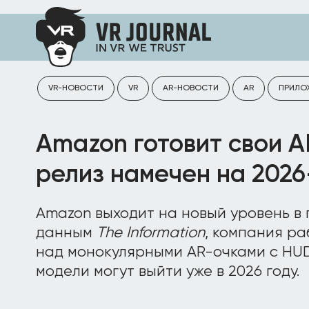
VR-НОВОСТИ
VR
AR-НОВОСТИ
AR
ПРИЛО
Amazon готовит свои A
релиз намечен на 2026
Amazon выходит на новый уровень в г
данным
The Information
, компания р
над монокулярными AR-очками с HU
модели могут выйти уже в 2026 году.