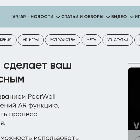
VR/AR - НОВОСТИ
СТАТЬИ И ОБЗОРЫ
ВИДЕО
И
ЖЕНИЯ
VR-ИГРЫ
УСТРОЙСТВА
META
VR-СТАТЬИ
l сделает ваш
асным
ванием PeerWell
ений AR функцию,
ть процесс
я.
зможность использовать