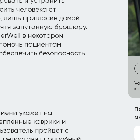
ровать и устранить
сить человека от
, лишь пригласив домой
очтя запутанную брошюру.
rWell в некотором
 помочь пациентам
 обеспечить безопасность
Va
ко
П
мени укажет на
а
реплённые коврики и
льзователь пройдёт с
 предоставит подробный