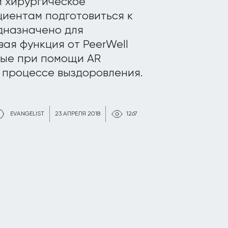
 хирургическое
циентам подготовиться к
едназначено для
ая функция от PeerWell
рые при помощи AR
в процессе выздоровления.
EVANGELIST
23 АПРЕЛЯ 2018
1267