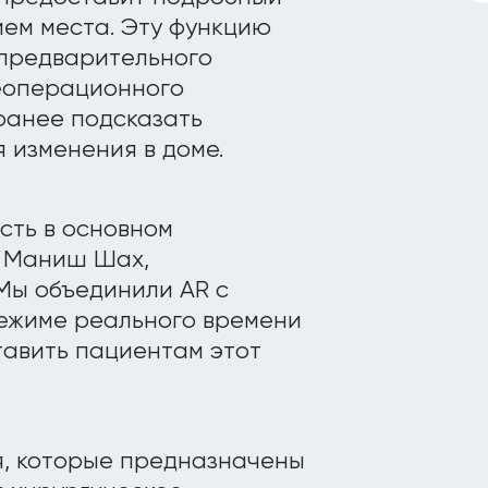
ием места. Эту функцию
 предварительного
еоперационного
ранее подсказать
я изменения в доме.
сть в основном
л Маниш Шах,
«Мы объединили AR с
ежиме реального времени
тавить пациентам этот
я, которые предназначены