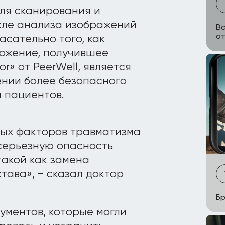
для сканирования и
сле анализа изображений
Вс
от
сательно того, как
ожение, получившее
or» от PeerWell, является
нии более безопасного
 пациентов.
ных факторов травматизма
серьезную опасность
такой как замена
тава», − сказал доктор
Бр
ументов, которые могли