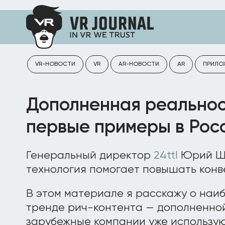
VR-НОВОСТИ
VR
AR-НОВОСТИ
AR
ПРИЛО
Дополненная реальнос
первые примеры в Росс
Генеральный директор
24ttl
Юрий Ши
технология помогает повышать конв
В этом материале я расскажу о наи
тренде рич-контента — дополненной
зарубежные компании уже использую