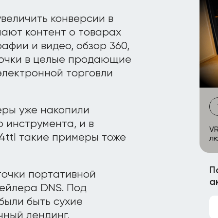
увеличить конверсии в
ают контент о товарах
афии и видео, обзор 360,
очки в целые продающие
электронной торговли
еры уже накопили
 инструмента, и в
VR
4ttl такие примеры тоже
лю
П
точки портативной
а
тейлера DNS. Под
 были быть сухие
чный лендинг,