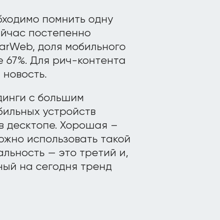
бходимо помнить одну
ейчас постепенно
larWeb, доля мобильного
 67%. Для рич-контента
 новость.
динги с большим
бильных устройств
 в десктопе. Хорошая –
ожно использовать такой
альность — это третий и,
ный на сегодня тренд