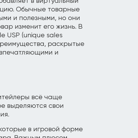
добавляет в виртуальный
оцию. Обычные товарные
ми и полезными, но они
вар изменит его жизнь. В
e USP (unique sales
 преимущества, раскрытые
 впечатляющими и
ритейлеры всё чаще
ре выделяются свои
ия.
 которые в игровой форме