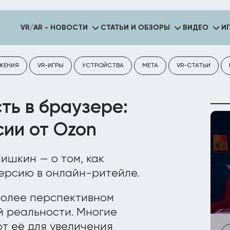
VR/AR - НОВОСТИ
СТАТЬИ И ОБЗОРЫ
ВИДЕО
И
ЖЕНИЯ
VR-ИГРЫ
УСТРОЙСТВА
META
VR-СТАТЬИ
ть в браузере:
ии от Ozon
шкин — о том, как
ерсию в онлайн-ритейле.
более перспективном
 реальности. Многие
т её для увеличения