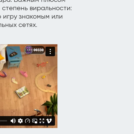
ара. Важным плюсом
 степень виральности:
ю игру знакомым или
ьных сетях.