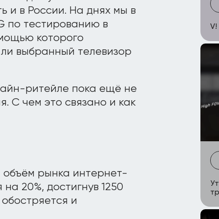
 и в России. На днях мы в
G по тестированию в
V!
омощью которого
т ли выбранный телевизор
нлайн-ритейле пока ещё не
 С чем это связано и как
да объём рынка интернет-
Ут
 на 20%, достигнув 1250
тр
 обостряется и