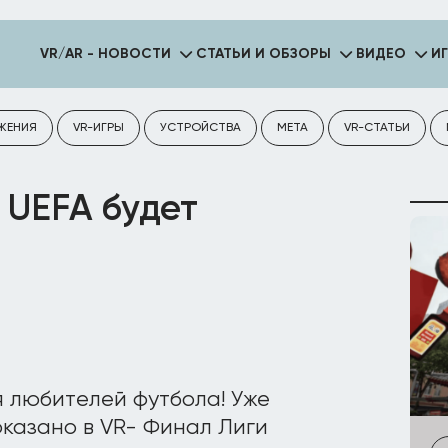
VR/AR - НОВОСТИ
СТАТЬИ И ОБЗОРЫ
ВИДЕО
И
ЖЕНИЯ
VR-ИГРЫ
УСТРОЙСТВА
META
VR-СТАТЬИ
 UEFA будет
я любителей футбола! Уже
оказано в VR- Финал Лиги