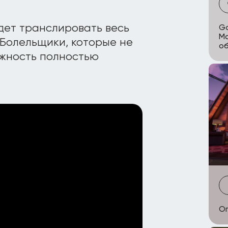
удет транслировать весь
Go
Ma
m. Болельщики, которые не
о
ожность полностью
Оп