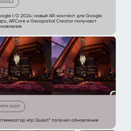
GOOGLE
ogle I/O 2024: новый AR-контент для Google
ps, ARCore и Geospatial Creator получают
бновления
META QUEST
тимизатор игр Quest* получил обновление