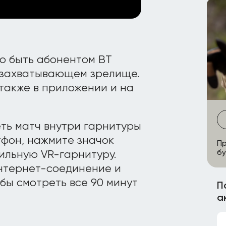
но быть абонентом BT
м захватывающем зрелище.
также в приложении и на
еть матч внутри гарнитуры
тфон, нажмите значок
Пр
бу
бильную VR-гарнитуру.
нтернет-соединение и
бы смотреть все 90 минут
П
а