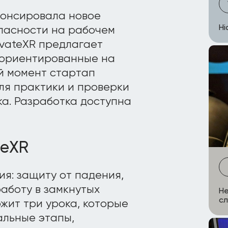
нонсировала новое
Hi
пасности на рабочем
evateXR предлагает
 ориентированные на
й момент стартап
ля практики и проверки
ка. Разработка доступна
teXR
я: защиту от падения,
работу в замкнутых
Не
сл
жит три урока, которые
альные этапы,