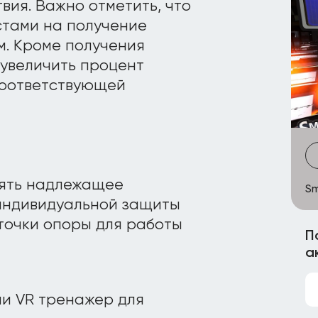
ия. Важно отметить, что
стами на получение
. Кроме получения
 увеличить процент
соответствующей
рять надлежащее
Sm
 индивидуальной защиты
 точки опоры для работы
П
а