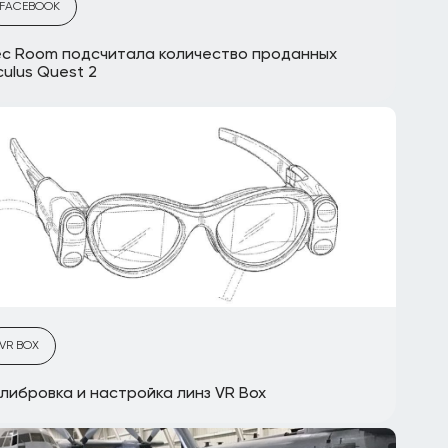
FACEBOOK
c Room подсчитала количество проданных
ulus Quest 2
VR BOX
либровка и настройка линз VR Box