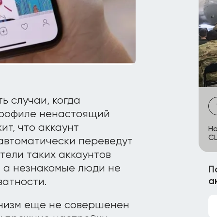
ь случаи, когда
профиле ненастоящий
ит, что аккаунт
Но
С
автоматически переведут
тели таких аккаунтов
, а незнакомые люди не
П
а
ватности.
анизм еще не совершенен