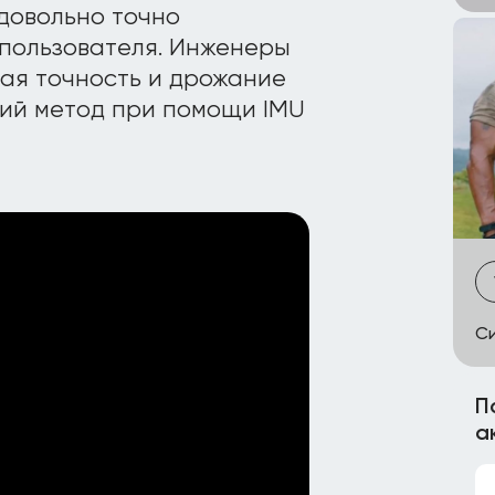
довольно точно
пользователя. Инженеры
ая точность и дрожание
кий метод при помощи IMU
Си
П
а