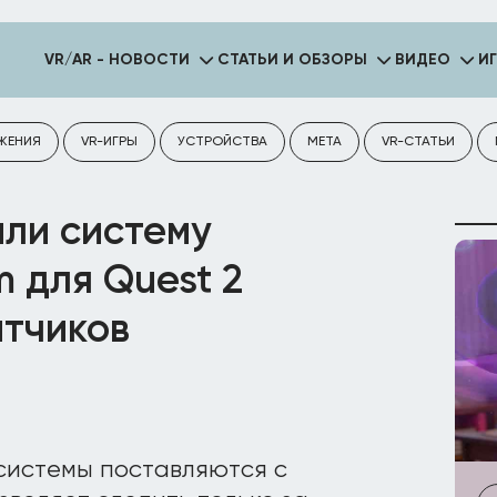
VR/AR - НОВОСТИ
СТАТЬИ И ОБЗОРЫ
ВИДЕО
И
ЖЕНИЯ
VR-ИГРЫ
УСТРОЙСТВА
META
VR-СТАТЬИ
ли систему
m для Quest 2
атчиков
системы поставляются с