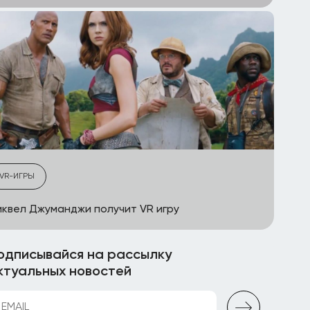
VR-ИГРЫ
квел Джуманджи получит VR игру
одписывайся на рассылку
ктуальных новостей