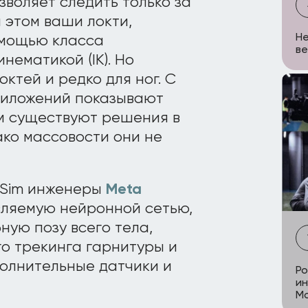
зволяет следить только за
 этом ваши локти,
Не
омощью класса
ве
нематикой (IK). Но
ктей и редко для ног. С
приложений показывают
ом существуют решения в
ако массовости они не
tSim инженеры
Meta
вляемую нейронной сетью,
ную позу всего тела,
го трекинга гарнитуры и
полнительные датчики и
Ро
ин
Mo