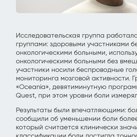
Исследовательская группа работала
группами: здоровыми участниками бе
онкологическими больными, использ
онкологическими больными без вмеш
участники носили беспроводные гол
мониторинга мозговой активности. 
«Oceania», девятиминутную програм
Quest, при этом уровни боли измерял
Результаты были впечатляющими: бо
сообщили об уменьшении боли более
который считается клинически знач
классификации боли достигла точнос