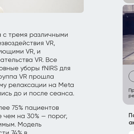
 с тремя различными
звоздействия VR,
ующими VR, и
ательства VR. Все
овные уборы fNIRS для
Группа VR прошла
му релаксации на Meta
Пр
ись до и после сеанса.
р
лее 75% пациентов
П
 чем на 30% — порог,
а
имым. Модель
ти 74% в