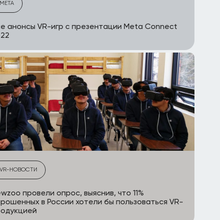
META
е анонсы VR-игр с презентации Meta Connect
022
VR-НОВОСТИ
wzoo провели опрос, выяснив, что 11%
рошенных в России хотели бы пользоваться VR-
родукцией