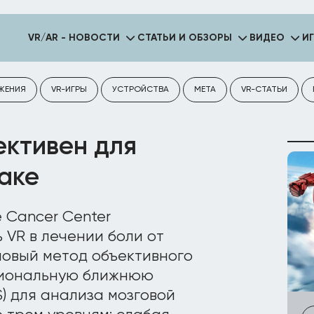
VR/AR - НОВОСТИ
СТАТЬИ И ОБЗОРЫ
ВИДЕО
И
ЖЕНИЯ
VR-ИГРЫ
УСТРОЙСТВА
META
VR-СТАТЬИ
ективен для
аке
e Cancer Center
VR в лечении боли от
овый метод объективного
циональную ближнюю
) для анализа мозговой