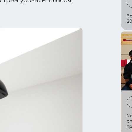
 трем уровням: слабая,
Вс
2
Ne
оп
п