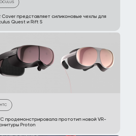
OCULUS
 Cover представляет силиконовые чехлы для
ulus Quest и Rift S
HTC
C продемонстрировала прототип новой VR-
рнитуры Proton