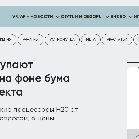
VR/AR - НОВОСТИ
СТАТЬИ И ОБЗОРЫ
ВИДЕО
И
ЖЕНИЯ
VR-ИГРЫ
УСТРОЙСТВА
META
VR-СТАТЬИ
купают
 на фоне бума
екта
кие процессоры H20 от
 спросом, а цены