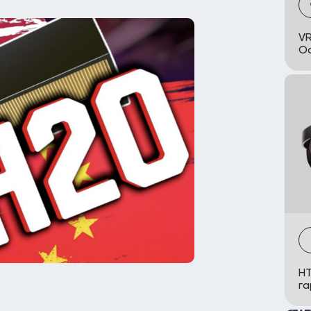
VR
Oc
HT
га