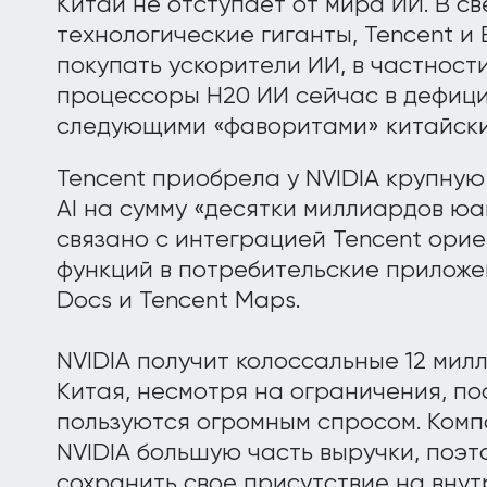
Китай не отступает от мира ИИ. В св
технологические гиганты, Tencent и
покупать ускорители ИИ, в частности
процессоры H20 ИИ сейчас в дефицит
следующими «фаворитами» китайски
Tencent приобрела у NVIDIA крупну
AI на сумму «десятки миллиардов юа
связано с интеграцией Tencent орие
функций в потребительские приложен
Docs и Tencent Maps.
NVIDIA получит колоссальные 12 мил
Китая, несмотря на ограничения, по
пользуются огромным спросом. Комп
NVIDIA большую часть выручки, поэ
сохранить свое присутствие на внут