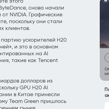
ете этого
 ByteDance, снова начали
 от NVIDIA. Графические
е, поскольку они стали
х клиентов.
ю партию ускорителей H20
ней», и это в основном
нтированных на AI
ия, такие как Tencent
Об
ш
лиардов долларов из
скольку GPU H20 AI
П
ании в Китае принесли
а
тому Team Green пришлось
реннем рынке.