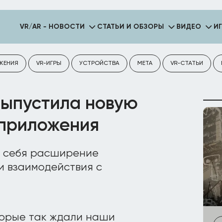
VR/AR - НОВОСТИ
СТАТЬИ И ОБЗОРЫ
ВИДЕО
И
ЖЕНИЯ
VR-ИГРЫ
УСТРОЙСТВА
META
VR-СТАТЬИ
выпустила новую
 приложения
в себя расширение
и взаимодействия с
торые так ждали наши