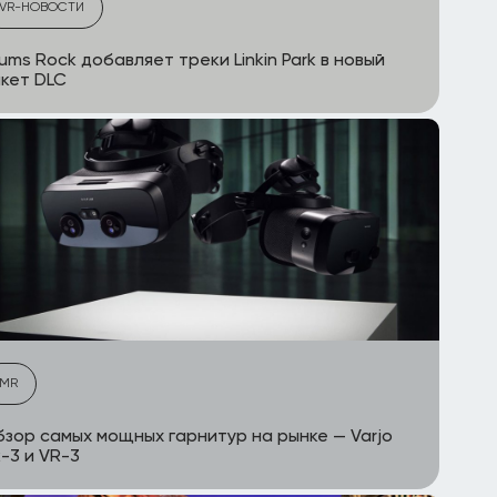
VR-НОВОСТИ
ums Rock добавляет треки Linkin Park в новый
кет DLC
MR
зор самых мощных гарнитур на рынке — Varjo
-3 и VR-3