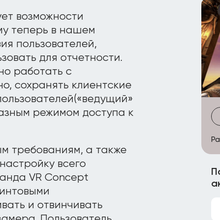
ует возможности
му теперь в нашем
ия пользователей,
зовать для отчетности.
но работать с
о, сохранять клиентские
 пользователей(«ведущий»
разным режимом доступа к
Ра
м требованиям, а также
настройку всего
П
манда VR Concept
а
винтовыми
ивать и отвинчивать
замера. Пользователь