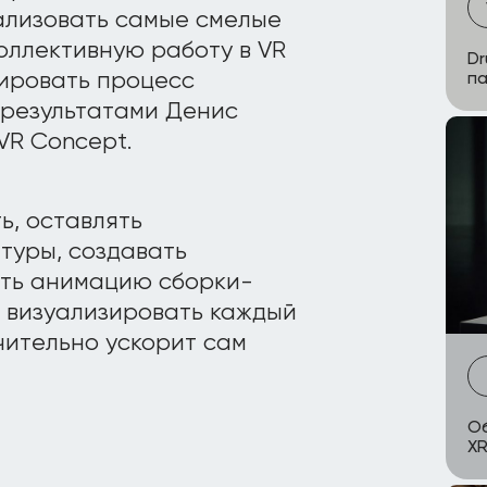
ализовать самые смелые
оллективную работу в VR
Dr
зировать процесс
па
 результатами Денис
VR Concept.
ь, оставлять
туры, создавать
ать анимацию сборки-
т визуализировать каждый
чительно ускорит сам
Об
XR