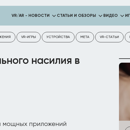
VR/AR - НОВОСТИ
СТАТЬИ И ОБЗОРЫ
ВИДЕО
И
ЖЕНИЯ
VR-ИГРЫ
УСТРОЙСТВА
META
VR-СТАТЬИ
ьного насилия в
 и мощных приложений