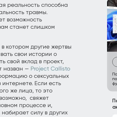
ная реальность способна
альность травмы.
ет возможность
 вам станет слишком
 в котором другие жертвы
вать свои истории о
ь свой вклад в проект,
кт назван —
Project Callisto
По
формацию о сексуальных
по
 интернете. Если есть
ф
ого же лица, то это
 возможно, свяжет
П
ловном процессе и,
а
 набирает силу в других