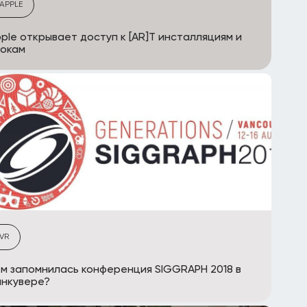
APPLE
ple открывает доступ к [AR]T инсталляциям и
рокам
VR
м запомнилась конференция SIGGRAPH 2018 в
анкувере?