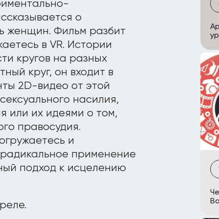
риментально-
ассказывается о
Ap
ть женщин. Фильм разбит
у
жаетесь в VR. Истории
ти кругов на разных
тный круг, он входит в
нты 2D-видео от этой
сексуального насилия,
 или их идеями о том,
ого правосудия.
огружаетесь и
о радикальное применение
ный подход к исцелению
Че
В
реле.