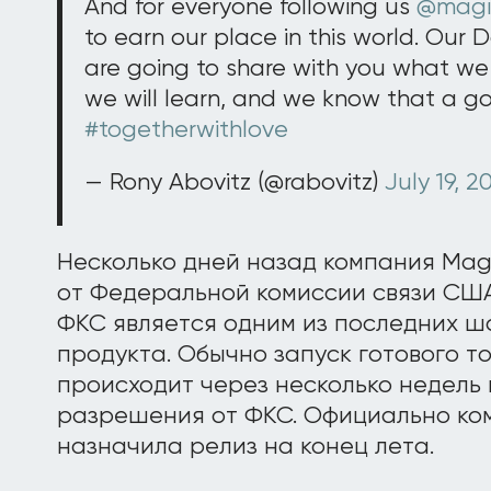
And for everyone following us
@magi
to earn our place in this world. Our 
are going to share with you what we h
we will learn, and we know that a goo
#togetherwithlove
— Rony Abovitz (@rabovitz)
July 19, 2
Несколько дней назад компания Mag
от Федеральной комиссии связи США
ФКС является одним из последних ш
продукта. Обычно запуск готового т
происходит через несколько недель
разрешения от ФКС. Официально ко
назначила релиз на конец лета.