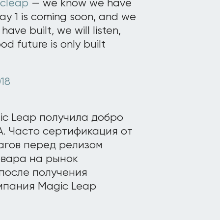
cleap
— we know we have
Day 1 is coming soon, and we
ave built, we will listen,
d future is only built
018
ic Leap получила добро
. Часто сертификация от
агов перед релизом
овара на рынок
 после получения
мпания Magic Leap