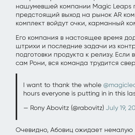
нашумевшей компании Magic Leaps
предстоящий выход на рынок AR ком
комплект войдут очки, карманный ко
Его компания в настоящее время д
штрихи и последние задачи из конт
подготовки продукта к релизу. Если 
сам Рони, вся команда трудится све
I want to thank the whole
@magicle
hours everyone is putting in in this 
— Rony Abovitz (@rabovitz)
July 19, 2
Очевидно, Абовиц ожидает немалу