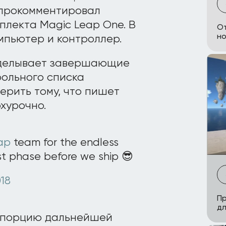
 прокомментировал
плекта Magic Leap One. В
От
но
мпьютер и контроллер.
оделывает завершающие
рольного списка
верить тому, что пишет
рхурочно.
ap
team for the endless
last phase before we ship 😎
018
Пр
дл
ю порцию дальнейшей