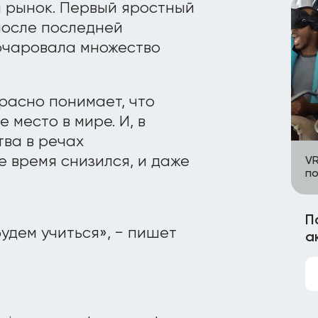
а рынок. Первый яростный
после последней
зочаровала множество
красно понимает, что
 место в мире. И, в
тва в речах
 время снизился, и даже
VR
п
П
удем учиться», − пишет
а