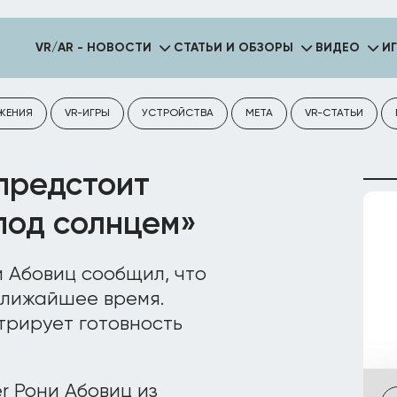
VR/AR - НОВОСТИ
СТАТЬИ И ОБЗОРЫ
ВИДЕО
И
ЖЕНИЯ
VR-ИГРЫ
УСТРОЙСТВА
META
VR-СТАТЬИ
предстоит
под солнцем»
и Абовиц сообщил, что
ближайшее время.
трирует готовность
r Рони Абовиц из