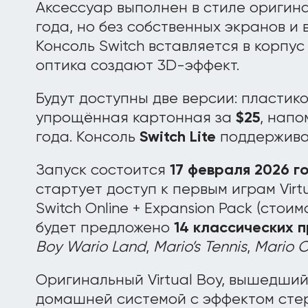
Аксессуар выполнен в стиле оригинал
года, но без собственных экранов и
Консоль Switch вставляется в корпус
оптика создают 3D-эффект.
Будут доступны две версии: пластик
упрощённая картонная за
$25
, нап
года. Консоль
Switch Lite
поддерживат
Запуск состоится
17 февраля 2026 г
стартует доступ к первым играм Virt
Switch Online + Expansion Pack (стоимо
будет предложено
14 классических 
Boy Wario Land
,
Mario’s Tennis
,
Mario C
Оригинальный Virtual Boy, вышедший 
домашней системой с эффектом стер