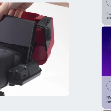
To
к
NV
пе