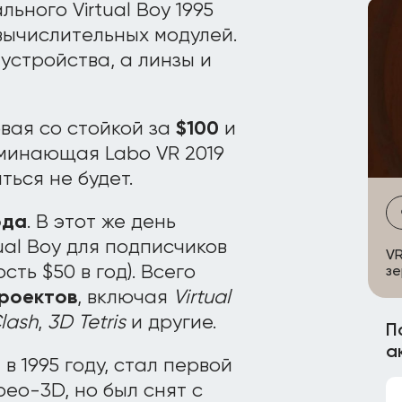
ьного Virtual Boy 1995
 вычислительных модулей.
 устройства, а линзы и
овая со стойкой за
$100
и
оминающая Labo VR 2019
ься не будет.
ода
. В этот же день
ual Boy для подписчиков
VR
сть $50 в год). Всего
зе
проектов
, включая
Virtual
lash
,
3D Tetris
и другие.
П
а
в 1995 году, стал первой
ео-3D, но был снят с