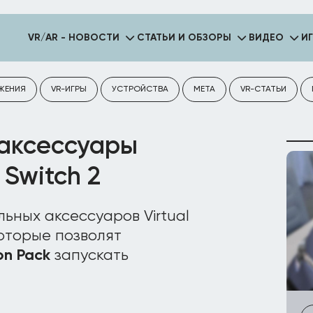
VR/AR - НОВОСТИ
СТАТЬИ И ОБЗОРЫ
ВИДЕО
И
ЖЕНИЯ
VR-ИГРЫ
УСТРОЙСТВА
META
VR-СТАТЬИ
 аксессуары
 Switch 2
ьных аксессуаров Virtual
которые позволят
on Pack
запускать