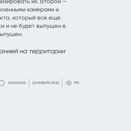
лизировать их. Второй —
роенными камерами и
кта, который все еще
и и не будет выпущен в
выпущен.
анией на территории
DUNYASHA
22 ЯНВАРЯ 2025
975