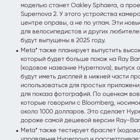
моделью станет Oakley Sphaera, а про
Supernova 2. У этого устройства камер
центре оправы, а не по углам. Эти нов
для велосипедистов и других любителей
будут выпущены в 2025 году.
Meta* также планирует выпустить высо
который будет больше похож на Ray Ban
(кодовое название Hypernova), выпуск о
будут иметь дисплей в нижней части пр
использоваться для простых приложени
для показа фотографий. По оценкам во
которые говорили с Bloomberg, носимо
около 1000 долларов. Это сделает Hype
дороже самой дешевой версии Ray-Ban 
Meta* также тестирует браслет (кодово
управления Hypernova и рассматривает