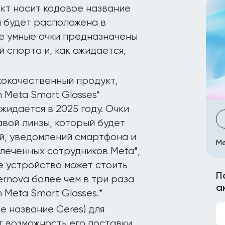
ект носит кодовое название
а будет расположена в
ые умные очки предназначены
 спорта и, как ожидается,
кокачественный продукт,
 Meta Smart Glasses*
жидается в 2025 году. Очки
авой линзы, который будет
й, уведомлений смартфона и
Me
влеченных сотрудников Meta*,
е устройство может стоить
П
rnova более чем в три раза
а
Meta Smart Glasses.*
е название Ceres) для
 возможность его поставки