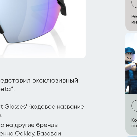
Pe
ин
редставил эксклюзивный
eta*.
 Glasses* (кодовое название
.
Ко
а на другие бренды
по
менно Oakley. Базовой