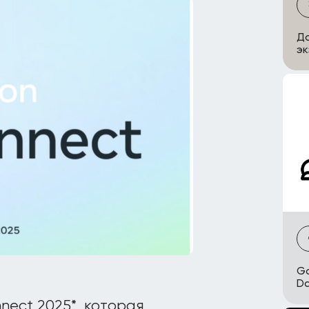
До
эк
Go
Da
ect 2025*, которая