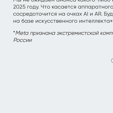
Мы не ожидаем анонса какого-либо 
2025 году. Что касается аппаратног
сосредоточится на очках AI и AR. Б
на базе искусственного интеллекта» 
*
Meta признана экстремистской комп
России