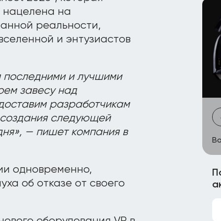
и нацелена на
анной реальности,
вселенной и энтузиастов
я последними и лучшими
оем завесу над
едоставим разработчикам
я создания следующей
ня», — пишет компания в
Bo
ии одновременно,
П
уха об отказе от своего
а