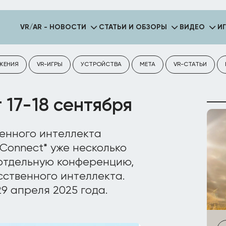
VR/AR - НОВОСТИ
СТАТЬИ И ОБЗОРЫ
ВИДЕО
И
ЖЕНИЯ
VR-ИГРЫ
УСТРОЙСТВА
META
VR-СТАТЬИ
 17-18 сентября
венного интеллекта
Connect* уже несколько
 отдельную конференцию,
ственного интеллекта.
9 апреля 2025 года.