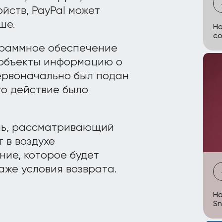
йств, PayPal может
ше.
Но
со
граммное обеспечение
 объекты информацию о
первоначально был подан
его действие было
ель, рассматривающий
 в воздухе
ние, которое будет
аже условия возврата.
Но
Sn