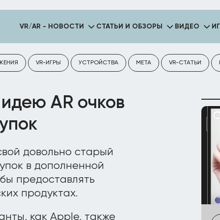
VR/AR - НОВОСТИ
СТАТЬИ И ОБЗОРЫ
ВИДЕО
И
ЖЕНИЯ
VR-ИГРЫ
УСТРОЙСТВА
META
VR-СТАТЬИ
 идею AR очков
купок
свой довольно старый
купок в дополненной
 бы предоставлять
ких продуктах.
анты, как Apple, также