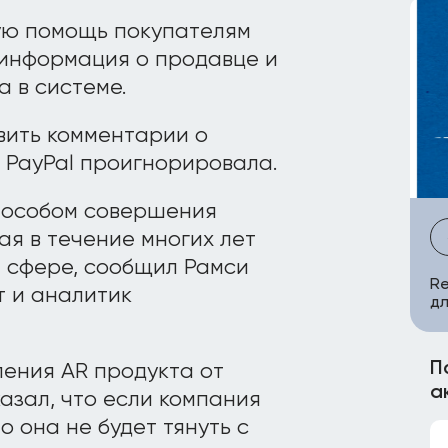
ую помощь покупателям
 информация о продавце и
 в системе.
вить комментарии о
 PayPal проигнорировала.
способом совершения
я в течение многих лет
 сфере, сообщил Рамси
Re
 и аналитик
дл
П
ления AR продукта от
а
казал, что если компания
о она не будет тянуть с