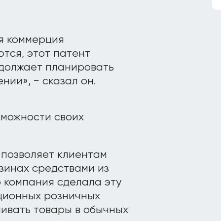
я коммерция
тся, этот патент
одолжает планировать
ии», − сказал он.
зможности своих
 позволяет клиентам
зинах средствами из
о компания сделала эту
ционных розничных
чивать товары в обычных