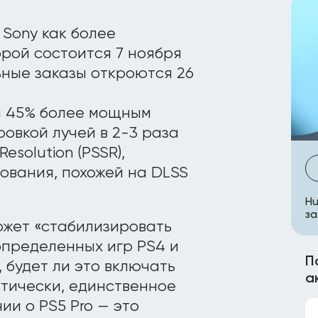
 Sony как более
орой состоится 7 ноября
ьные заказы откроются 26
на 45% более мощным
овкой лучей в 2-3 раза
esolution (PSSR),
ования, похожей на DLSS
Hu
за
может «стабилизировать
определенных игр PS4 и
П
 будет ли это включать
а
ктически, единственное
ии о PS5 Pro — это