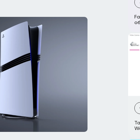
Fa
об
Та
Wa