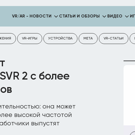
VR/AR - НОВОСТИ
СТАТЬИ И ОБЗОРЫ
ВИДЕО
И
ЖЕНИЯ
VR-ИГРЫ
УСТРОЙСТВА
META
VR-СТАТЬИ
т
SVR 2 с более
ров
ительностью: она может
более высокой частотой
аботчики выпустят