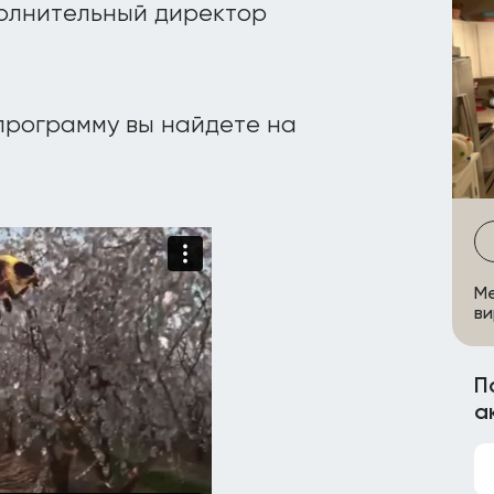
полнительный директор
рограмму вы найдете на
Me
ви
П
а