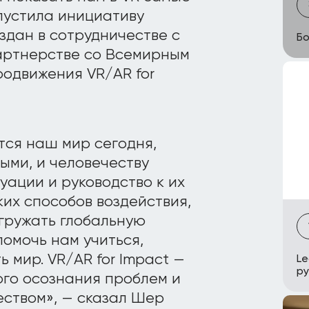
пустила инициативу
оздан в сотрудничестве с
Бо
партнерстве со Всемирным
родвижения VR/AR for
тся наш мир сегодня,
ыми, и человечеству
уации и руководство к их
их способов воздействия,
гружать глобальную
омочь нам учиться,
 мир. VR/AR for Impact —
Le
ру
ого осознания проблем и
ством», — сказал Шер