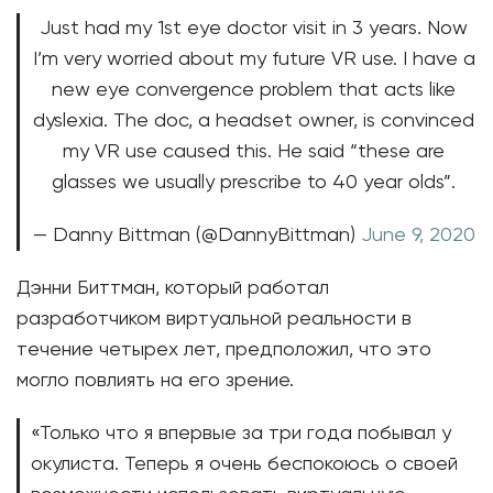
Just had my 1st eye doctor visit in 3 years. Now
I’m very worried about my future VR use. I have a
new eye convergence problem that acts like
dyslexia. The doc, a headset owner, is convinced
my VR use caused this. He said “these are
glasses we usually prescribe to 40 year olds”.
— Danny Bittman (@DannyBittman)
June 9, 2020
Дэнни Биттман, который работал
разработчиком виртуальной реальности в
течение четырех лет, предположил, что это
могло повлиять на его зрение.
«Только что я впервые за три года побывал у
окулиста. Теперь я очень беспокоюсь о своей