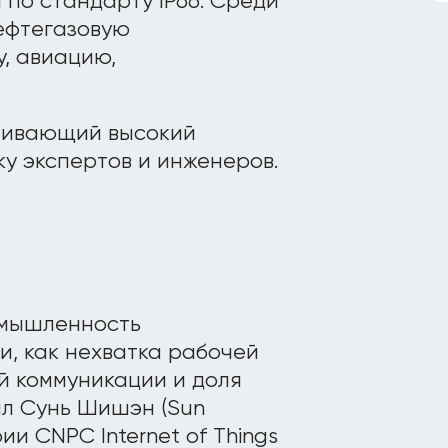
 по стандарту IP66. Среди
ефтегазовую
, авиацию,
ечивающий высокий
у экспертов и инженеров.
омышленность
и, как нехватка рабочей
й коммуникации и доля
ал Сунь Шишэн (Sun
ии CNPC Internet of Things