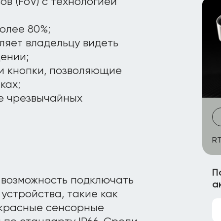
в (FoV) с технологией
олее 80%;
ляет владельцу видеть
ении;
и кнопки, позволяющие
ках;
ае чрезвычайных
RT
П
 возможность подключать
а
устройства, такие как
красные сенсорные