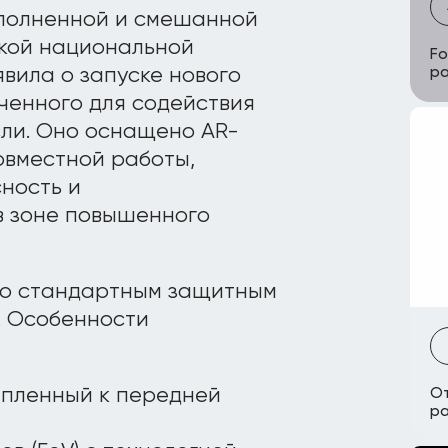
ополненной и смешанной
ской национальной
Fo
вила о запуске нового
ра
ченного для содействия
ли. Оно оснащено AR-
овместной работы,
ность и
в зоне повышенного
 со стандартным защитным
. Особенности
епленный к передней
От
ра