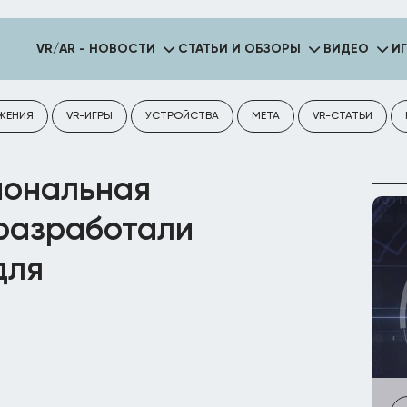
VR/AR - НОВОСТИ
СТАТЬИ И ОБЗОРЫ
ВИДЕО
И
ЖЕНИЯ
VR-ИГРЫ
УСТРОЙСТВА
META
VR-СТАТЬИ
иональная
разработали
для