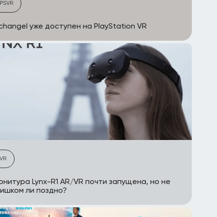
PSVR
changel уже доступен на PlayStation VR
VR
рнитура Lynx-R1 AR/VR почти запущена, но не
ишком ли поздно?