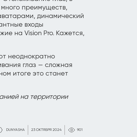
 много преимуществ,
аватарами, динамический
антные входы
ие на Vision Pro. Кажется,
рт неоднократно
ивания глаз — сложная
чном итоге это станет
анией на территории
DUNYASHA
23 ОКТЯБРЯ 2024
901