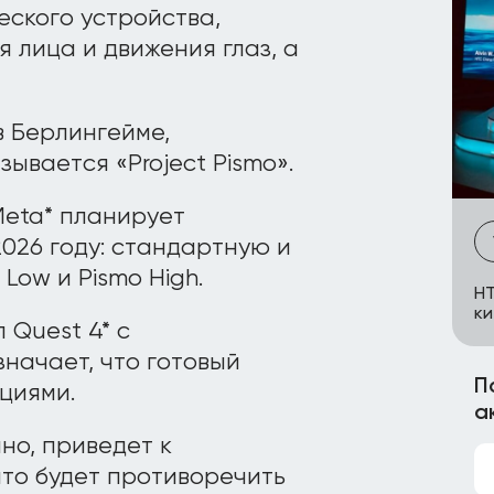
еского устройства,
 лица и движения глаз, а
в Берлингейме,
ывается «Project Pismo».
Meta* планирует
2026 году: стандартную и
Low и Pismo High.
HT
ки
 Quest 4* с
значает, что готовый
П
циями.
а
но, приведет к
что будет противоречить