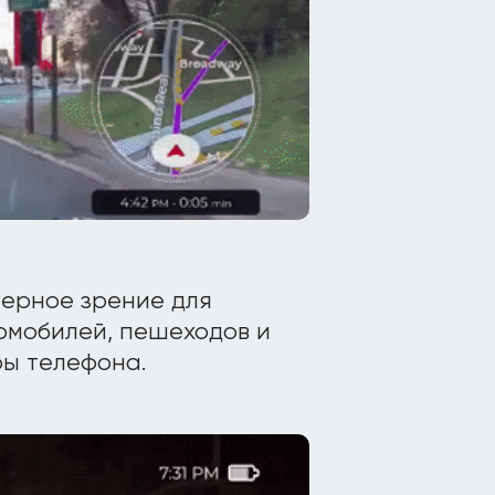
терное зрение для
омобилей, пешеходов и
ры телефона.