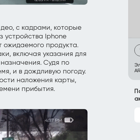
део, с кадрами, которые
з устройства Iphone
т ожидаемого продукта.
ки, включая указания для
 назначения. Судя по
Эл
мя, и в дождливую погоду.
AR
ости наложения карты,
емени прибытия.
П
а