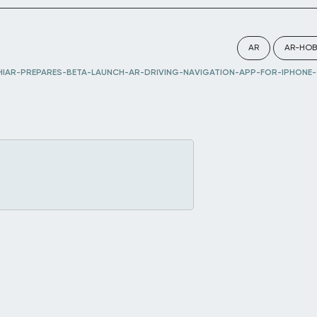
AR
AR-НО
HIAR-PREPARES-BETA-LAUNCH-AR-DRIVING-NAVIGATION-APP-FOR-IPHONE-