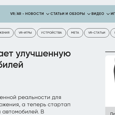
VR/AR - НОВОСТИ
СТАТЬИ И ОБЗОРЫ
ВИДЕО
И
ЖЕНИЯ
VR-ИГРЫ
УСТРОЙСТВА
META
VR-СТАТЬИ
гает улучшенную
билей
енной реальности для
ожения, а теперь стартап
 автомобилей. В
По