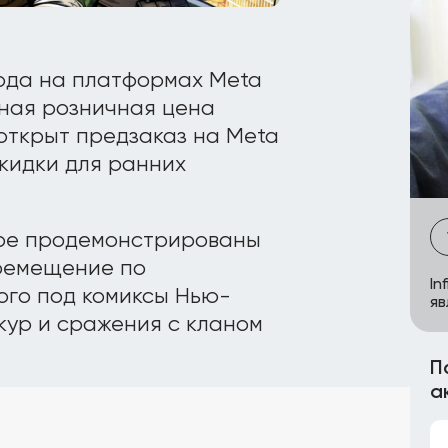
года на платформах Meta
нная розничная цена
 открыт предзаказ на Meta
кидки для ранних
ере продемонстрированы
ремещение по
In
ого под комиксы Нью-
яв
кур и сражения с кланом
П
а