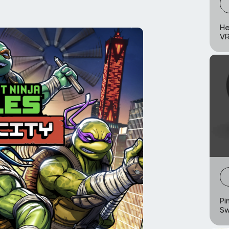
Не
VR
Pi
Sw