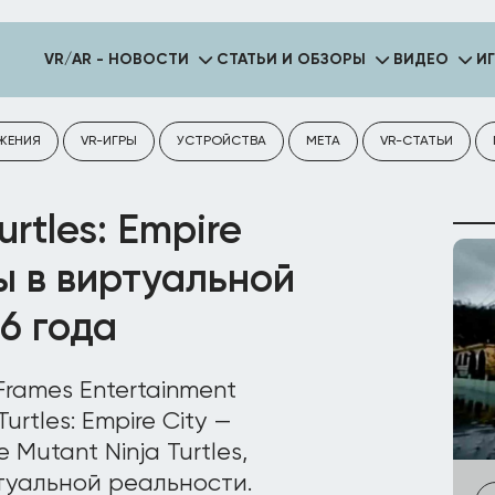
VR/AR - НОВОСТИ
СТАТЬИ И ОБЗОРЫ
ВИДЕО
И
ЖЕНИЯ
VR-ИГРЫ
УСТРОЙСТВА
META
VR-СТАТЬИ
rtles: Empire
ы в виртуальной
6 года
Frames Entertainment
rtles: Empire City —
Mutant Ninja Turtles,
уальной реальности.