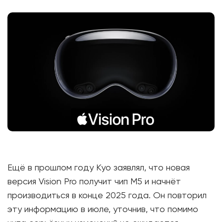
Ещё в прошлом году Куо заявлял, что новая
версия Vision Pro получит чип M5 и начнёт
производиться в конце 2025 года. Он повторил
эту информацию в июле, уточнив, что помимо