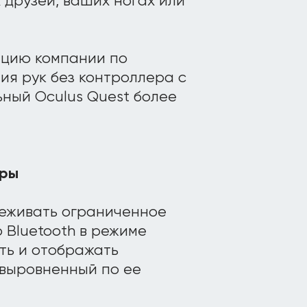
 друзей, ваших ногах или
нцию компании по
я рук без контроллера с
ьный Oculus Quest более
уры
леживать ограниченное
 Bluetooth в режиме
ть и отображать
 выровненный по ее