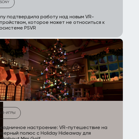
SONY
ny подтвердила работу над новым VR-
тройством, которое может не относиться к
осистеме PSVR
VR-ИГРЫ
аздничное настроение: VR-путешествие на
верный полюс c Holiday Hideaway для