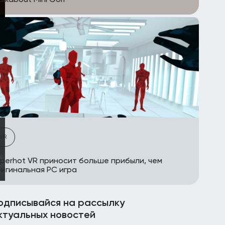
lkabout Mini Golf
VR
perhot VR приносит больше прибыли, чем
игинальная PC игра
одписывайся на рассылку
ктуальных новостей