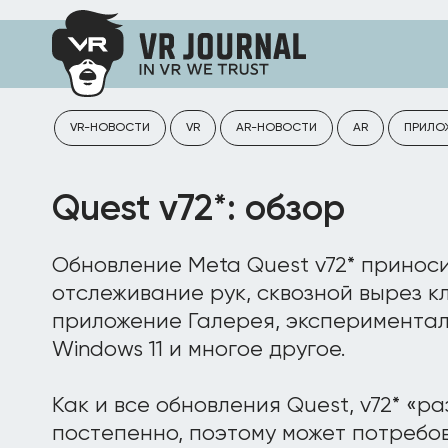
VR-НОВОСТИ
VR
AR-НОВОСТИ
AR
ПРИЛО
Quest v72*: обзор
Обновление Meta Quest v72* принос
отслеживание рук, сквозной вырез к
приложение Галерея, эксперимента
Windows 11 и многое другое.
Как и все обновления Quest, v72* «р
постепенно, поэтому может потребов