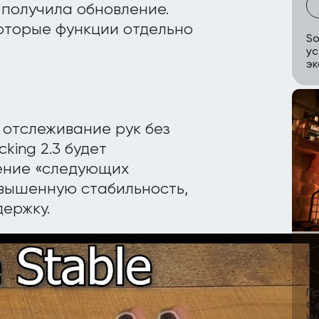
 получила обновление.
которые функции отдельно
So
ус
эк
о отслеживание рук без
king 2.3 будет
чение «следующих
овышенную стабильность,
ержку.
Пр
Се