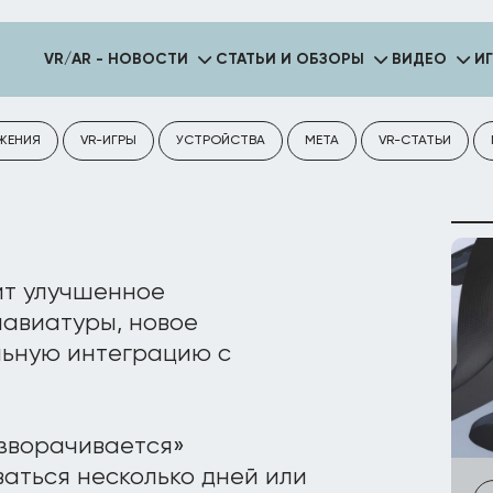
VR/AR - НОВОСТИ
СТАТЬИ И ОБЗОРЫ
ВИДЕО
И
ЖЕНИЯ
VR-ИГРЫ
УСТРОЙСТВА
META
VR-СТАТЬИ
ит улучшенное
лавиатуры, новое
льную интеграцию с
азворачивается»
аться несколько дней или