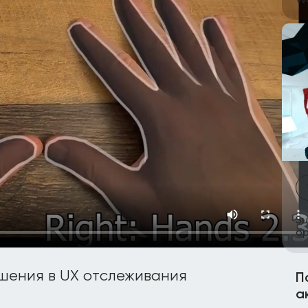
Wa
Su
ор
шения в UX отслеживания
П
а