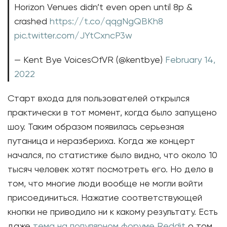
Horizon Venues didn’t even open until 8p &
crashed
https://t.co/qqgNgQBKh8
pic.twitter.com/JYtCxncP3w
— Kent Bye VoicesOfVR (@kentbye)
February 14,
2022
Старт входа для пользователей открылся
практически в тот момент, когда было запущено
шоу. Таким образом появилась серьезная
путаница и неразбериха. Когда же концерт
начался, по статистике было видно, что около 10
тысяч человек хотят посмотреть его. Но дело в
том, что многие люди вообще не могли войти
присоединиться. Нажатие соответствующей
кнопки не приводило ни к какому результату. Есть
даже
тема на популярном форуме Reddit
о том,