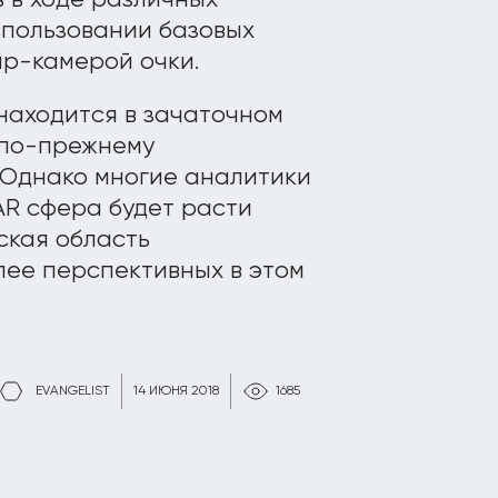
в в ходе различных
спользовании базовых
ap-камерой очки.
находится в зачаточном
 по-прежнему
 Однако многие аналитики
AR сфера будет расти
ская область
лее перспективных в этом
EVANGELIST
14 ИЮНЯ 2018
1685