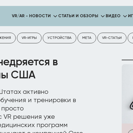
VR/AR - НОВОСТИ
СТАТЬИ И ОБЗОРЫ
ВИДЕО
И
ЖЕНИЯ
VR-ИГРЫ
УСТРОЙСТВА
META
VR-СТАТЬИ
недряется в
мы США
Штатах активно
бучения и тренировки в
 просто
с VR решения уже
едицинских программ