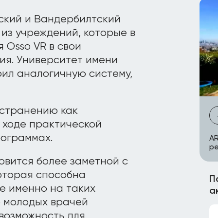
ский и Вандербилтский
 из учреждений, которые в
Osso VR в свои
ия. Университет имени
ил аналогичную систему,
устранению как
 ходе практической
рограммах.
AR
ре
овится более заметной с
оторая способна
П
е именно на таких
а
 молодых врачей
 возможность для