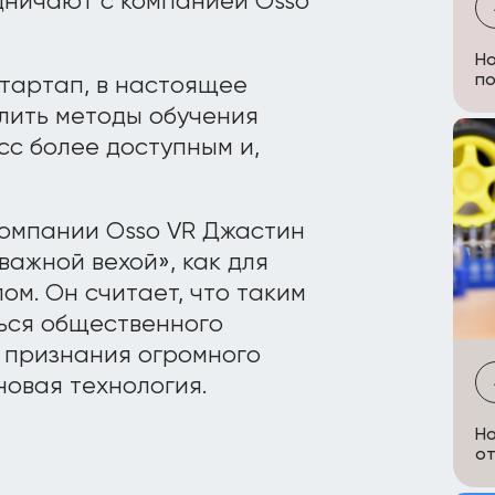
удничают с компанией Osso
Но
по
стартап, в настоящее
лить методы обучения
сс более доступным и,
омпании Osso VR Джастин
ажной вехой», как для
лом. Он считает, что таким
ься общественного
 признания огромного
новая технология.
Но
от