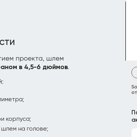
сти
тием проекта, шлем
аном в 4,5-6 дюймов
.
:
So
от
лиметра;
П
и корпуса;
а
шлем на голове;