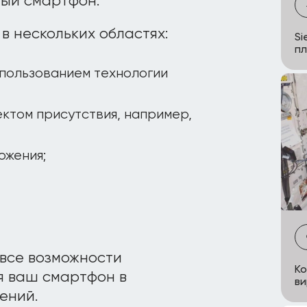
ный смартфон.
 в нескольких областях:
Si
пл
спользованием технологии
ктом присутствия, например,
ожения;
все возможности
Ко
 ваш смартфон в
в
ений.