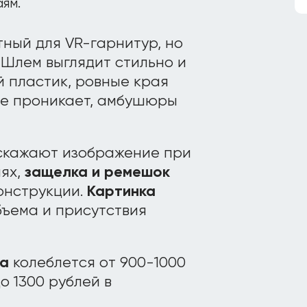
ям.
ный для VR-гарнитур, но
 Шлем выглядит стильно и
й пластик, ровные края
 не проникает, амбушюры
искажают изображение при
иях,
защелка и ремешок
онструкции.
Картинка
бъема и присутствия
да
колеблется от 900-1000
о 1300 рублей в