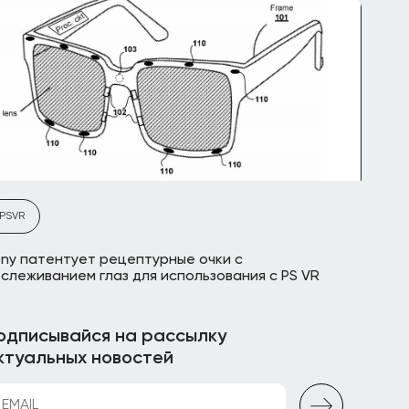
PSVR
ny патентует рецептурные очки с
слеживанием глаз для использования с PS VR
одписывайся на рассылку
ктуальных новостей