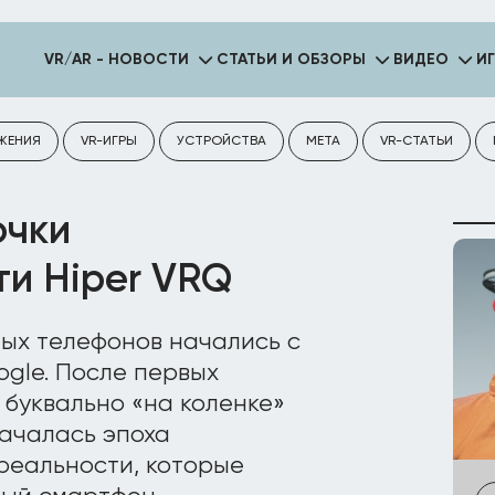
VR/AR - НОВОСТИ
СТАТЬИ И ОБЗОРЫ
ВИДЕО
И
ЖЕНИЯ
VR-ИГРЫ
УСТРОЙСТВА
META
VR-СТАТЬИ
очки
ти Hiper VRQ
ых телефонов начались с
gle. После первых
 буквально «на коленке»
началась эпоха
реальности, которые