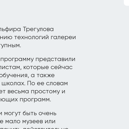
льфира Трегулова
анию технологий галереи
тупным.
у программу представили
истам, которые сейчас
обучения, а также
 школах. По ее словам
ет весьма простому и
ающих программ.
и могут быть очень
де мало музеев или