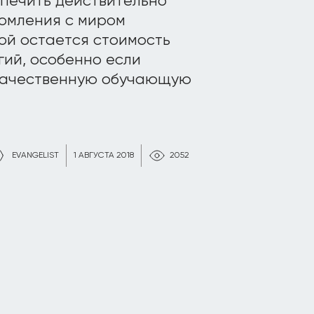
спечить действительно
комления с миром
ой остается стоимость
гий, особенно если
 качественную обучающую
EVANGELIST
1 АВГУСТА 2018
2052