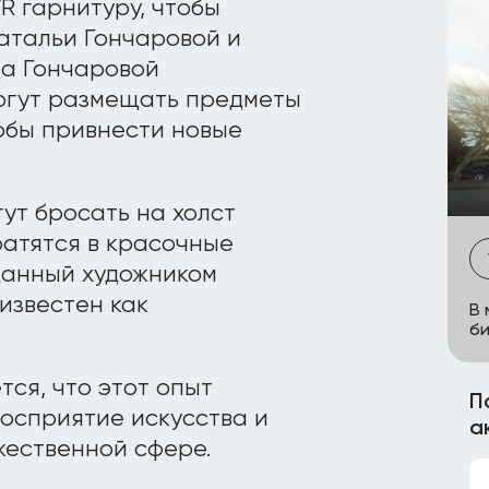
R гарнитуру, чтобы
атальи Гончаровой и
та Гончаровой
могут размещать предметы
тобы привнести новые
ут бросать на холст
атятся в красочные
данный художником
известен как
В 
би
ся, что этот опыт
П
осприятие искусства и
а
жественной сфере.