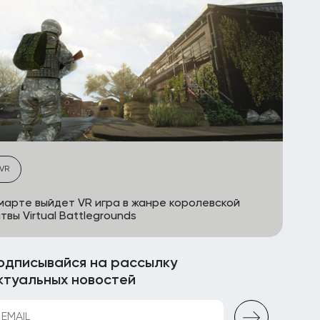
VR
марте выйдет VR игра в жанре королевской
твы Virtual Battlegrounds
одписывайся на рассылку
ктуальных новостей