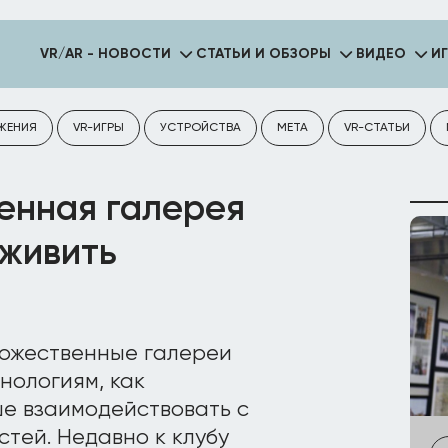
VR/AR - НОВОСТИ
СТАТЬИ И ОБЗОРЫ
ВИДЕО
И
ЖЕНИЯ
VR-ИГРЫ
УСТРОЙСТВА
META
VR-СТАТЬИ
енная галерея
оживить
дожественные галереи
нологиям, как
ше взаимодействовать с
стей. Недавно к клубу