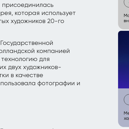
й присоединилась
рея, которая использует
Ma
тых художников 20-го
в
 Государственной
голландской компанией
 технологию для
их двух художников-
ки в качестве
пользовала фотографии и
Me
х