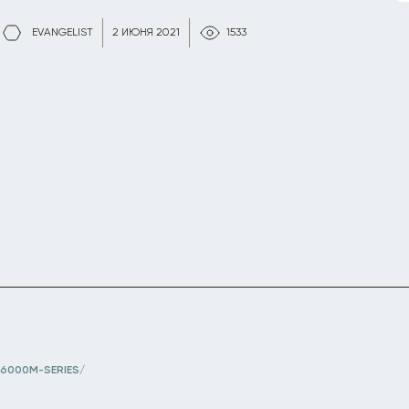
EVANGELIST
2 ИЮНЯ 2021
1533
6000M-SERIES/