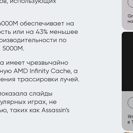
ков, использующих
Gr
но
 6000M обеспечивает на
сть или на 43% меньшее
оизводительности по
 5000M.
ка имеет чрезвычайно
ую AMD Infinity Cache, а
ения трассировки лучей.
 показала слайды
улярных играх, не
, таких как Assassin’s
Яп
в 