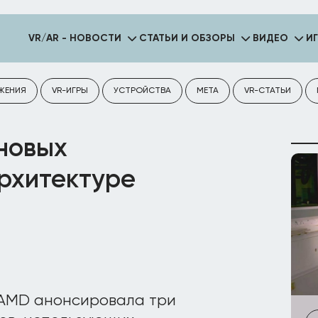
VR/AR - НОВОСТИ
СТАТЬИ И ОБЗОРЫ
ВИДЕО
И
ЖЕНИЯ
VR-ИГРЫ
УСТРОЙСТВА
META
VR-СТАТЬИ
новых
архитектуре
 AMD анонсировала три