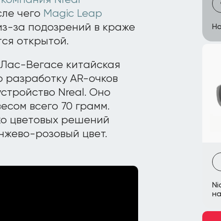
 компания Nreal
сле чего
Magic Leap
з-за подозрений в краже
Но
тся открытой.
 Лас-Вегасе китайская
ю разработку AR-очков
устройство Nreal. Оно
есом всего 70 грамм.
ко цветовых решений
нжево-розовый цвет.
Ni
на