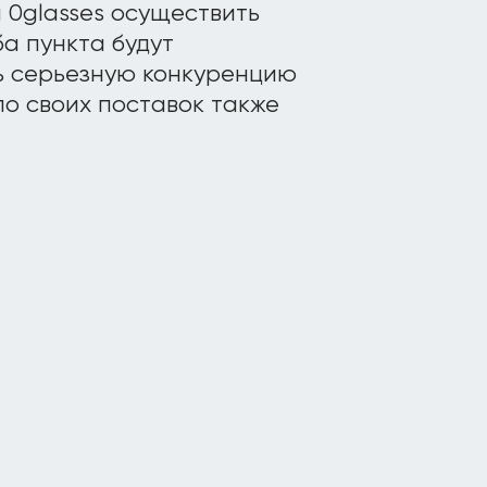
 0glasses осуществить
ба пункта будут
ть серьезную конкуренцию
ло своих поставок также