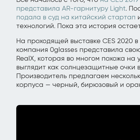
Все началось с того, что
на CES 2019
представила AR-гарнитуру Light
. По
подала в суд на китайский стартап
и
технологий. Пока эта история остае
На проходящей выставке CES 2020 в
компания 0glasses представила сво
RealX, которая во многом похожа на 
выглядит как солнцезащитные очки в
Производитель предлагаем несколь
корпуса — черный, бирюзовый и ора