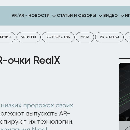
VR/AR - НОВОСТИ
СТАТЬИ И ОБЗОРЫ
ВИДЕО
И
ЖЕНИЯ
VR-ИГРЫ
УСТРОЙСТВА
META
VR-СТАТЬИ
R-очки RealX
 низких продажах своих
должают выпускать AR-
копируют их технологии.