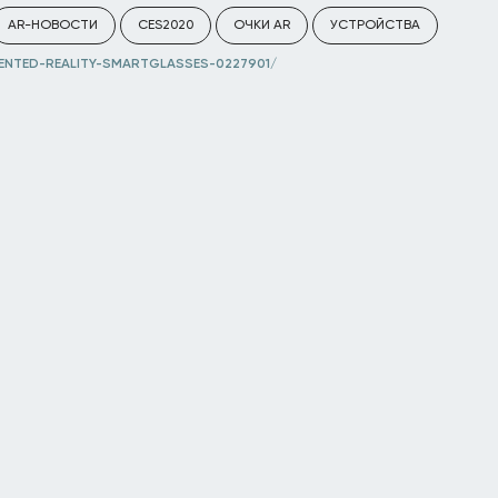
AR-НОВОСТИ
CES2020
ОЧКИ AR
УСТРОЙСТВА
ENTED-REALITY-SMARTGLASSES-0227901/