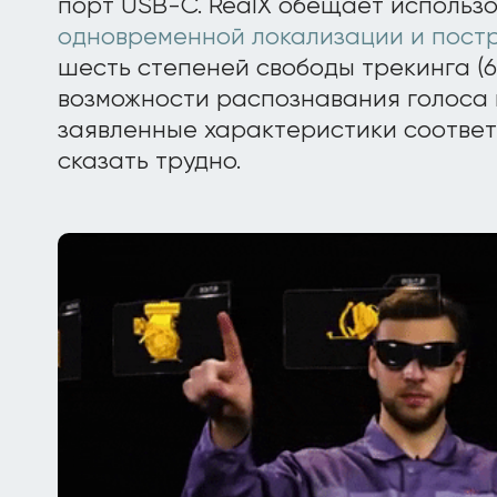
порт USB-C. RealX обещает использ
одновременной локализации и постр
шесть степеней свободы трекинга (6
возможности распознавания голоса и
заявленные характеристики соответ
сказать трудно.