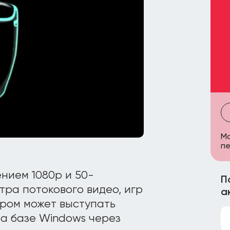
Ma
пе
нием 1080p и 50-
П
ра потокового видео, игр
а
ром может выступать
на базе Windows через